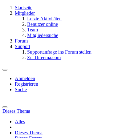
Startseite
Mitglieder
Letzte Aktivitäten
Benutzer online
Team
Mitgliedersuche
Forum
Support
Supportanfrage ins Forum stellen
Zu Threema.com
Anmelden
Registrieren
Suche
Dieses Thema
Alles
Dieses Thema