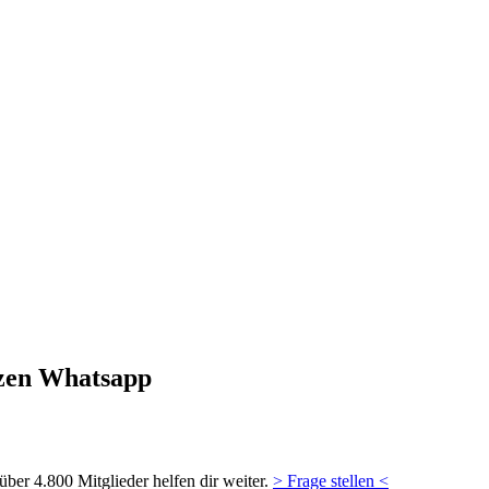
tzen Whatsapp
ber 4.800 Mitglieder helfen dir weiter.
> Frage stellen <