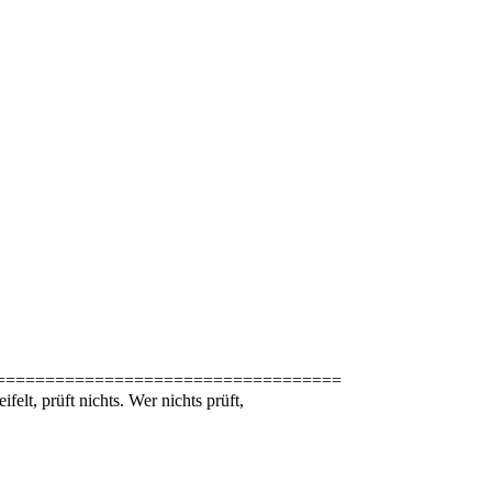
===================================
elt, prüft nichts. Wer nichts prüft,