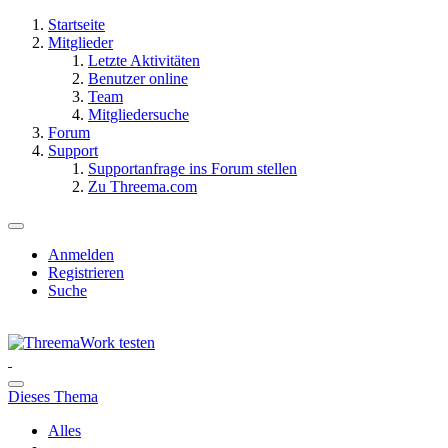
Startseite
Mitglieder
Letzte Aktivitäten
Benutzer online
Team
Mitgliedersuche
Forum
Support
Supportanfrage ins Forum stellen
Zu Threema.com
Anmelden
Registrieren
Suche
Dieses Thema
Alles