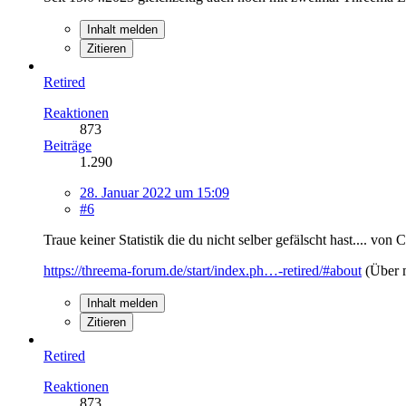
Inhalt melden
Zitieren
Retired
Reaktionen
873
Beiträge
1.290
28. Januar 2022 um 15:09
#6
Traue keiner Statistik die du nicht selber gefälscht hast.... von 
https://threema-forum.de/start/index.ph…-retired/#about
(Über 
Inhalt melden
Zitieren
Retired
Reaktionen
873