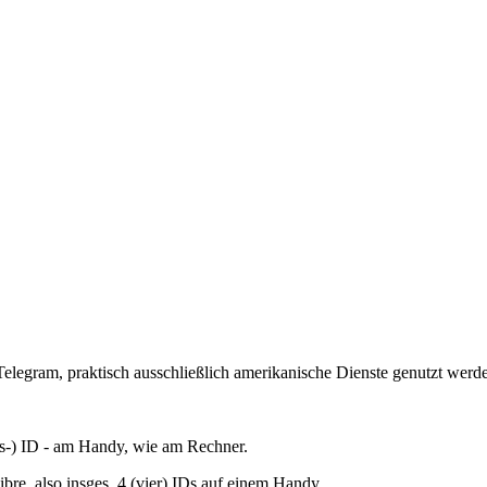
 Telegram, praktisch ausschließlich amerikanische Dienste genutzt wer
its-) ID - am Handy, wie am Rechner.
bre, also insges. 4 (vier) IDs auf einem Handy.