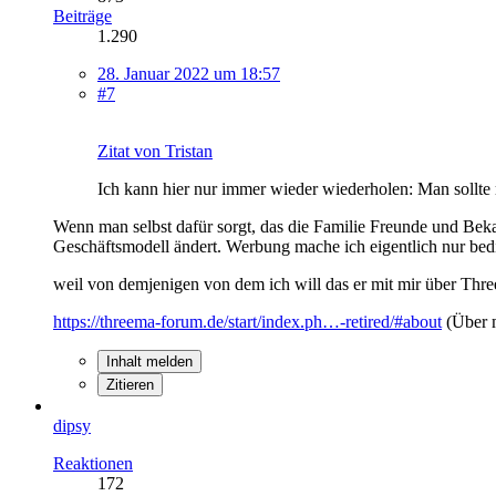
Beiträge
1.290
28. Januar 2022 um 18:57
#7
Zitat von Tristan
Ich kann hier nur immer wieder wiederholen: Man sollte
Wenn man selbst dafür sorgt, das die Familie Freunde und Bek
Geschäftsmodell ändert. Werbung mache ich eigentlich nur be
weil von demjenigen von dem ich will das er mit mir über Thr
https://threema-forum.de/start/index.ph…-retired/#about
(Über 
Inhalt melden
Zitieren
dipsy
Reaktionen
172