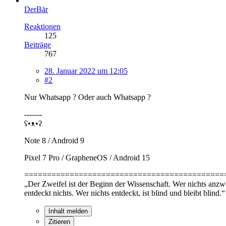
DerBär
Reaktionen
125
Beiträge
767
28. Januar 2022 um 12:05
#2
Nur Whatsapp ? Oder auch Whatsapp ?
-------
ʕ•ᴥ•ʔ
Note 8 / Android 9
Pixel 7 Pro / GrapheneOS / Android 15
============================================
„Der Zweifel ist der Beginn der Wissenschaft. Wer nichts anzweif
entdeckt nichts. Wer nichts entdeckt, ist blind und bleibt blind.“
Inhalt melden
Zitieren