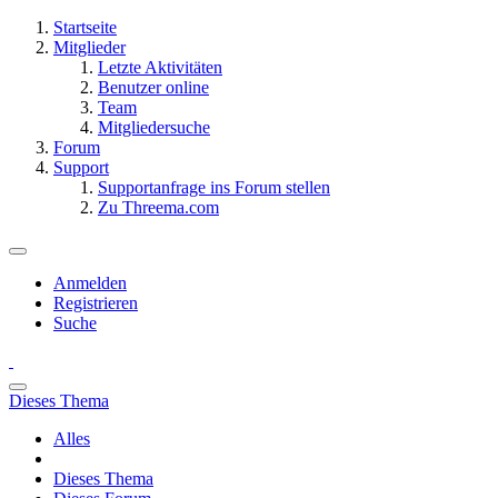
Startseite
Mitglieder
Letzte Aktivitäten
Benutzer online
Team
Mitgliedersuche
Forum
Support
Supportanfrage ins Forum stellen
Zu Threema.com
Anmelden
Registrieren
Suche
Dieses Thema
Alles
Dieses Thema