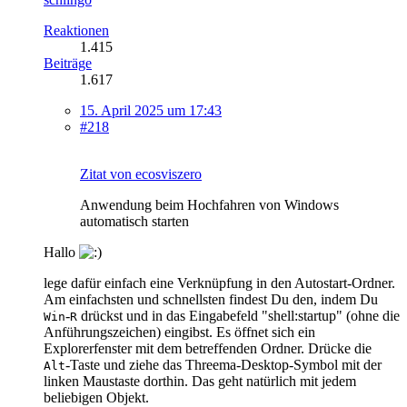
Reaktionen
1.415
Beiträge
1.617
15. April 2025 um 17:43
#218
Zitat von ecosviszero
Anwendung beim Hochfahren von Windows
automatisch starten
Hallo
lege dafür einfach eine Verknüpfung in den Autostart-Ordner.
Am einfachsten und schnellsten findest Du den, indem Du
-
drückst und in das Eingabefeld "shell:startup" (ohne die
Win
R
Anführungszeichen) eingibst. Es öffnet sich ein
Explorerfenster mit dem betreffenden Ordner. Drücke die
-Taste und ziehe das Threema-Desktop-Symbol mit der
Alt
linken Maustaste dorthin. Das geht natürlich mit jedem
beliebigen Objekt.