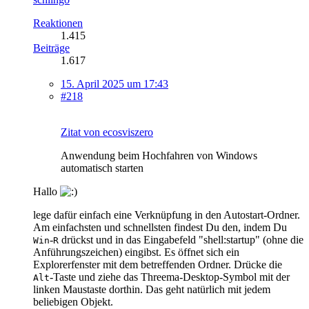
Reaktionen
1.415
Beiträge
1.617
15. April 2025 um 17:43
#218
Zitat von ecosviszero
Anwendung beim Hochfahren von Windows
automatisch starten
Hallo
lege dafür einfach eine Verknüpfung in den Autostart-Ordner.
Am einfachsten und schnellsten findest Du den, indem Du
-
drückst und in das Eingabefeld "shell:startup" (ohne die
Win
R
Anführungszeichen) eingibst. Es öffnet sich ein
Explorerfenster mit dem betreffenden Ordner. Drücke die
-Taste und ziehe das Threema-Desktop-Symbol mit der
Alt
linken Maustaste dorthin. Das geht natürlich mit jedem
beliebigen Objekt.