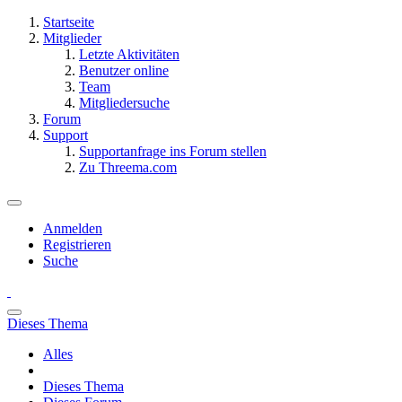
Startseite
Mitglieder
Letzte Aktivitäten
Benutzer online
Team
Mitgliedersuche
Forum
Support
Supportanfrage ins Forum stellen
Zu Threema.com
Anmelden
Registrieren
Suche
Dieses Thema
Alles
Dieses Thema