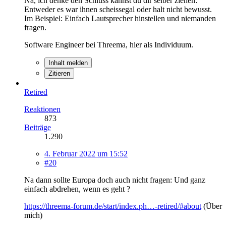
Na, ich denke den Schluss kannst du dir selber ziehen:
Entweder es war ihnen scheissegal oder halt nicht bewusst.
Im Beispiel: Einfach Lautsprecher hinstellen und niemanden
fragen.
Software Engineer bei Threema, hier als Individuum.
Inhalt melden
Zitieren
Retired
Reaktionen
873
Beiträge
1.290
4. Februar 2022 um 15:52
#20
Na dann sollte Europa doch auch nicht fragen: Und ganz
einfach abdrehen, wenn es geht ?
https://threema-forum.de/start/index.ph…-retired/#about
(Über
mich)