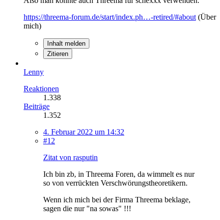
Also man könnte auch Threema für schexxx verwenden.
https://threema-forum.de/start/index.ph…-retired/#about
(Über
mich)
Inhalt melden
Zitieren
Lenny
Reaktionen
1.338
Beiträge
1.352
4. Februar 2022 um 14:32
#12
Zitat von rasputin
Ich bin zb, in Threema Foren, da wimmelt es nur
so von verrückten Verschwörungstheoretikern.
Wenn ich mich bei der Firma Threema beklage,
sagen die nur "na sowas" !!!