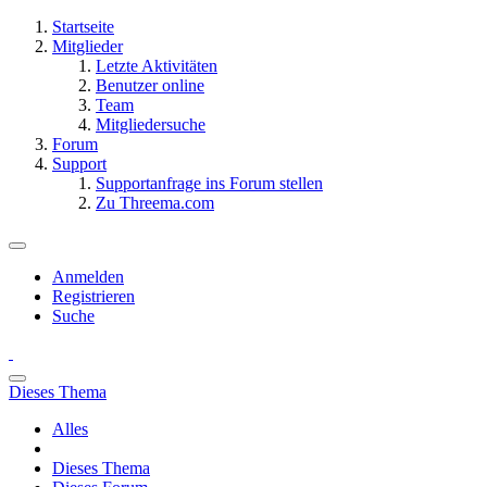
Startseite
Mitglieder
Letzte Aktivitäten
Benutzer online
Team
Mitgliedersuche
Forum
Support
Supportanfrage ins Forum stellen
Zu Threema.com
Anmelden
Registrieren
Suche
Dieses Thema
Alles
Dieses Thema