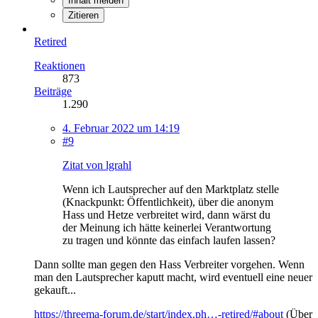
Inhalt melden
Zitieren
Retired
Reaktionen
873
Beiträge
1.290
4. Februar 2022 um 14:19
#9
Zitat von lgrahl
Wenn ich Lautsprecher auf den Marktplatz stelle
(Knackpunkt: Öffentlichkeit), über die anonym
Hass und Hetze verbreitet wird, dann wärst du
der Meinung ich hätte keinerlei Verantwortung
zu tragen und könnte das einfach laufen lassen?
Dann sollte man gegen den Hass Verbreiter vorgehen. Wenn
man den Lautsprecher kaputt macht, wird eventuell eine neuer
gekauft...
https://threema-forum.de/start/index.ph…-retired/#about
(Über