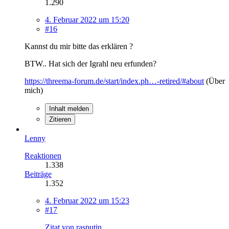
1.290
4. Februar 2022 um 15:20
#16
Kannst du mir bitte das erklären ?
BTW.. Hat sich der Igrahl neu erfunden?
https://threema-forum.de/start/index.ph…-retired/#about
(Über
mich)
Inhalt melden
Zitieren
Lenny
Reaktionen
1.338
Beiträge
1.352
4. Februar 2022 um 15:23
#17
Zitat von rasputin