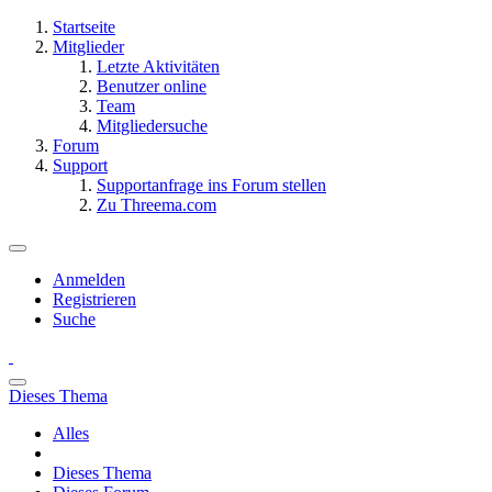
Startseite
Mitglieder
Letzte Aktivitäten
Benutzer online
Team
Mitgliedersuche
Forum
Support
Supportanfrage ins Forum stellen
Zu Threema.com
Anmelden
Registrieren
Suche
Dieses Thema
Alles
Dieses Thema