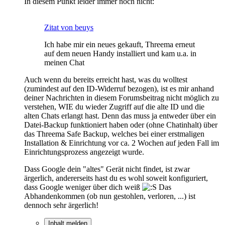
In diesem Punkt leider immer noch nicht:
Zitat von beuys
Ich habe mir ein neues gekauft, Threema erneut
auf dem neuen Handy installiert und kam u.a. in
meinen Chat
Auch wenn du bereits erreicht hast, was du wolltest
(zumindest auf den ID-Widerruf bezogen), ist es mir anhand
deiner Nachrichten in diesem Forumsbeitrag nicht möglich zu
verstehen, WIE du wieder Zugriff auf die alte ID und die
alten Chats erlangt hast. Denn das muss ja entweder über ein
Datei-Backup funktioniert haben oder (ohne Chatinhalt) über
das Threema Safe Backup, welches bei einer erstmaligen
Installation & Einrichtung vor ca. 2 Wochen auf jeden Fall im
Einrichtungsprozess angezeigt wurde.
Dass Google dein "altes" Gerät nicht findet, ist zwar
ärgerlich, andererseits hast du es wohl soweit konfiguriert,
dass Google weniger über dich weiß
Das
Abhandenkommen (ob nun gestohlen, verloren, ...) ist
dennoch sehr ärgerlich!
Inhalt melden