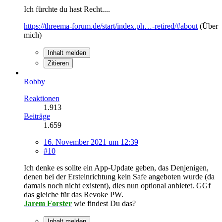
Ich fürchte du hast Recht....
https://threema-forum.de/start/index.ph…-retired/#about
(Über
mich)
Inhalt melden
Zitieren
Robby
Reaktionen
1.913
Beiträge
1.659
16. November 2021 um 12:39
#10
Ich denke es sollte ein App-Update geben, das Denjenigen,
denen bei der Ersteinrichtung kein Safe angeboten wurde (da
damals noch nicht existent), dies nun optional anbietet. GGf
das gleiche für das Revoke PW.
Jarem Forster
wie findest Du das?
Inhalt melden