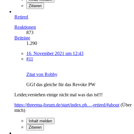
Zitieren
Retired
Reaktionen
873
Beiträge
1.290
16. November 2021 um 12:43
#11
Zitat von Robby
GGf das gleiche für das Revoke PW
Leider,verstehen einige nicht mal was das ist!!!
https://threema-forum.de/start/index.ph…-retired/#about
(Über
mich)
Inhalt melden
Zitieren