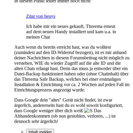
In diesem Punkt leider immer noch nicht:
Zitat von beuys
Ich habe mir ein neues gekauft, Threema erneut
auf dem neuen Handy installiert und kam u.a. in
meinen Chat
Auch wenn du bereits erreicht hast, was du wolltest
(zumindest auf den ID-Widerruf bezogen), ist es mir anhand
deiner Nachrichten in diesem Forumsbeitrag nicht möglich zu
verstehen, WIE du wieder Zugriff auf die alte ID und die
alten Chats erlangt hast. Denn das muss ja entweder über ein
Datei-Backup funktioniert haben oder (ohne Chatinhalt) über
das Threema Safe Backup, welches bei einer erstmaligen
Installation & Einrichtung vor ca. 2 Wochen auf jeden Fall im
Einrichtungsprozess angezeigt wurde.
Dass Google dein "altes" Gerät nicht findet, ist zwar
ärgerlich, andererseits hast du es wohl soweit konfiguriert,
dass Google weniger über dich weiß
Das
Abhandenkommen (ob nun gestohlen, verloren, ...) ist
dennoch sehr ärgerlich!
Inhalt melden