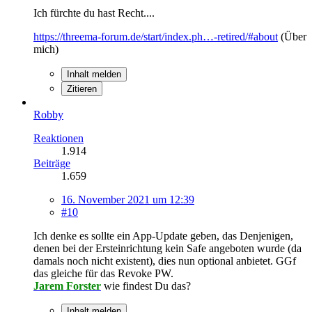
Ich fürchte du hast Recht....
https://threema-forum.de/start/index.ph…-retired/#about
(Über
mich)
Inhalt melden
Zitieren
Robby
Reaktionen
1.914
Beiträge
1.659
16. November 2021 um 12:39
#10
Ich denke es sollte ein App-Update geben, das Denjenigen,
denen bei der Ersteinrichtung kein Safe angeboten wurde (da
damals noch nicht existent), dies nun optional anbietet. GGf
das gleiche für das Revoke PW.
Jarem Forster
wie findest Du das?
Inhalt melden