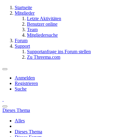
Startseite
Mitglieder
Letzte Aktivitäten
Benutzer online
Team
Mitgliedersuche
Forum
Support
Supportanfrage ins Forum stellen
Zu Threema.com
Anmelden
Registrieren
Suche
Dieses Thema
Alles
Dieses Thema