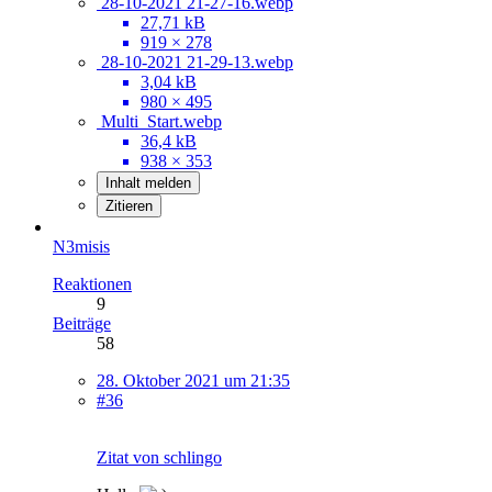
28-10-2021 21-27-16.webp
27,71 kB
919 × 278
28-10-2021 21-29-13.webp
3,04 kB
980 × 495
Multi_Start.webp
36,4 kB
938 × 353
Inhalt melden
Zitieren
N3misis
Reaktionen
9
Beiträge
58
28. Oktober 2021 um 21:35
#36
Zitat von schlingo