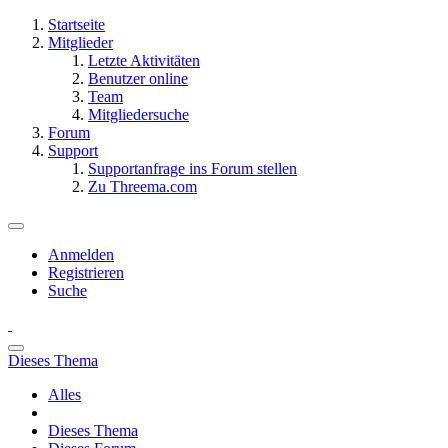
Startseite
Mitglieder
Letzte Aktivitäten
Benutzer online
Team
Mitgliedersuche
Forum
Support
Supportanfrage ins Forum stellen
Zu Threema.com
Anmelden
Registrieren
Suche
Dieses Thema
Alles
Dieses Thema