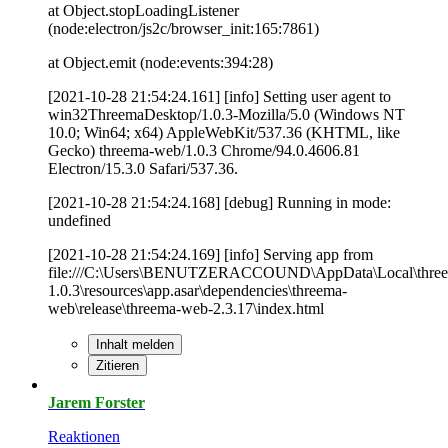
at Object.stopLoadingListener
(node:electron/js2c/browser_init:165:7861)
at Object.emit (node:events:394:28)
[2021-10-28 21:54:24.161] [info] Setting user agent to
win32ThreemaDesktop/1.0.3-Mozilla/5.0 (Windows NT
10.0; Win64; x64) AppleWebKit/537.36 (KHTML, like
Gecko) threema-web/1.0.3 Chrome/94.0.4606.81
Electron/15.3.0 Safari/537.36.
[2021-10-28 21:54:24.168] [debug] Running in mode:
undefined
[2021-10-28 21:54:24.169] [info] Serving app from
file:///C:\Users\BENUTZERACCOUND\AppData\Local\thre
1.0.3\resources\app.asar\dependencies\threema-
web\release\threema-web-2.3.17\index.html
Inhalt melden
Zitieren
Jarem Forster
Reaktionen