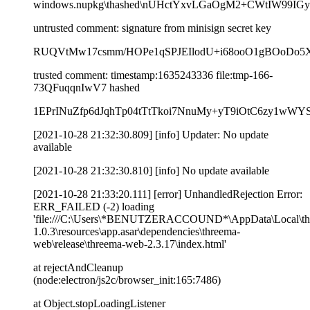
windows.nupkg\thashed\nUHctYxvLGaOgM2+CWtIW99IGy
untrusted comment: signature from minisign secret key
RUQVtMw17csmm/HOPe1qSPJEIlodU+i68ooO1gBOoDo5XV
trusted comment: timestamp:1635243336 file:tmp-166-
73QFuqqnIwV7 hashed
1EPrINuZfp6dJqhTp04tTtTkoi7NnuMy+yT9iOtC6zy1wWYS
[2021-10-28 21:32:30.809] [info] Updater: No update
available
[2021-10-28 21:32:30.810] [info] No update available
[2021-10-28 21:33:20.111] [error] UnhandledRejection Error:
ERR_FAILED (-2) loading
'file:///C:\Users\*BENUTZERACCOUND*\AppData\Local\th
1.0.3\resources\app.asar\dependencies\threema-
web\release\threema-web-2.3.17\index.html'
at rejectAndCleanup
(node:electron/js2c/browser_init:165:7486)
at Object.stopLoadingListener