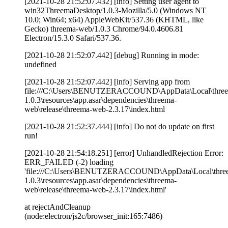
[2021-10-28 21:52:07.432] [info] Setting user agent to
win32ThreemaDesktop/1.0.3-Mozilla/5.0 (Windows NT
10.0; Win64; x64) AppleWebKit/537.36 (KHTML, like
Gecko) threema-web/1.0.3 Chrome/94.0.4606.81
Electron/15.3.0 Safari/537.36.
[2021-10-28 21:52:07.442] [debug] Running in mode:
undefined
[2021-10-28 21:52:07.442] [info] Serving app from
file:///C:\Users\BENUTZERACCOUND\AppData\Local\thre
1.0.3\resources\app.asar\dependencies\threema-
web\release\threema-web-2.3.17\index.html
[2021-10-28 21:52:37.444] [info] Do not do update on first
run!
[2021-10-28 21:54:18.251] [error] UnhandledRejection Error:
ERR_FAILED (-2) loading
'file:///C:\Users\BENUTZERACCOUND\AppData\Local\thre
1.0.3\resources\app.asar\dependencies\threema-
web\release\threema-web-2.3.17\index.html'
at rejectAndCleanup
(node:electron/js2c/browser_init:165:7486)