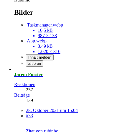
Bilder
Taskmanager.webp
16,5 kB
987 × 138
App.webp
3,49 kB
1.020 × 816
Inhalt melden
Zitieren
Jarem Forster
Reaktionen
257
Beiträge
139
28. Oktober 2021 um 15:04
#33
Zitat von rubinho