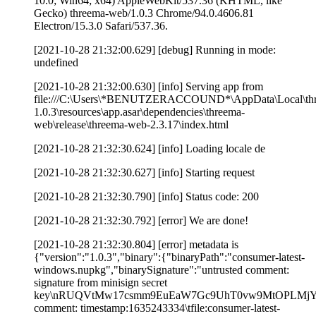
10.0; Win64; x64) AppleWebKit/537.36 (KHTML, like
Gecko) threema-web/1.0.3 Chrome/94.0.4606.81
Electron/15.3.0 Safari/537.36.
[2021-10-28 21:32:00.629] [debug] Running in mode:
undefined
[2021-10-28 21:32:00.630] [info] Serving app from
file:///C:\Users\*BENUTZERACCOUND*\AppData\Local\th
1.0.3\resources\app.asar\dependencies\threema-
web\release\threema-web-2.3.17\index.html
[2021-10-28 21:32:30.624] [info] Loading locale de
[2021-10-28 21:32:30.627] [info] Starting request
[2021-10-28 21:32:30.790] [info] Status code: 200
[2021-10-28 21:32:30.792] [error] We are done!
[2021-10-28 21:32:30.804] [error] metadata is
{"version":"1.0.3","binary":{"binaryPath":"consumer-latest-
windows.nupkg","binarySignature":"untrusted comment:
signature from minisign secret
key\nRUQVtMw17csmm9EuEaW7Gc9UhT0vw9MtOPLMjYdx
comment: timestamp:1635243334\tfile:consumer-latest-