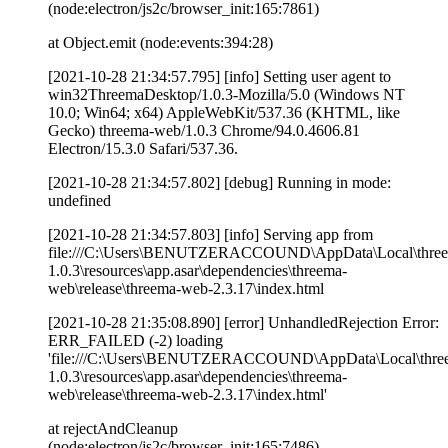
(node:electron/js2c/browser_init:165:7861)
at Object.emit (node:events:394:28)
[2021-10-28 21:34:57.795] [info] Setting user agent to
win32ThreemaDesktop/1.0.3-Mozilla/5.0 (Windows NT
10.0; Win64; x64) AppleWebKit/537.36 (KHTML, like
Gecko) threema-web/1.0.3 Chrome/94.0.4606.81
Electron/15.3.0 Safari/537.36.
[2021-10-28 21:34:57.802] [debug] Running in mode:
undefined
[2021-10-28 21:34:57.803] [info] Serving app from
file:///C:\Users\BENUTZERACCOUND\AppData\Local\thre
1.0.3\resources\app.asar\dependencies\threema-
web\release\threema-web-2.3.17\index.html
[2021-10-28 21:35:08.890] [error] UnhandledRejection Error:
ERR_FAILED (-2) loading
'file:///C:\Users\BENUTZERACCOUND\AppData\Local\thre
1.0.3\resources\app.asar\dependencies\threema-
web\release\threema-web-2.3.17\index.html'
at rejectAndCleanup
(node:electron/js2c/browser_init:165:7486)