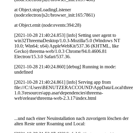
at Object.stopLoadingListener
(node:electron/js2c/browser_init:165:7861)
at Object.emit (node:events:394:28)
[2021-10-28 21:40:24.853] [info] Setting user agent to
win32ThreemaDesktop/1.0.3-Mozilla/5.0 (Windows NT
10.0; Win64; x64) AppleWebKit/537.36 (KHTML, like
Gecko) threema-web/1.0.3 Chrome/94.0.4606.81
Electron/15.3.0 Safari/537.36.
[2021-10-28 21:40:24.860] [debug] Running in mode:
undefined
[2021-10-28 21:40:24.861] [info] Serving app from
file:///C:\Users\BENUTZERACCOUND\AppData\Local\thre
1.0.3\resources\app.asar\dependencies\threema-
web\release\threema-web-2.3.17\index.html
...und nach einer Neuinstallation nach zuvorigem löschen der
alten Reste unter Roaming und Local: