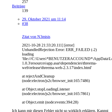
257
Beiträge
139
29. Oktober 2021 um 11:14
#38
Zitat von N3misis
2021-10-28 21:33:20.111] [error]
UnhandledRejection Error: ERR_FAILED (-2)
loading
'file:///C:\Users\*BENUTZERACCOUND*\AppData\Loc
1.0.3\resources\app.asar\dependencies\threema-
web\release\threema-web-2.3.17\index.html'
at rejectAndCleanup
(node:electron/js2c/browser_init:165:7486)
at Object.stopLoadingListener
(node:electron/js2c/browser_init:165:7861)
at Object.emit (node:events:394:28)
Ich kann mir diesen Fehler nicht so wirklich erklären. Kannst