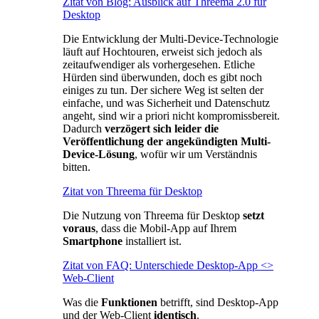
Zitat von Blog: Ausblick auf Threema 2.0 für
Desktop
Die Entwicklung der Multi-Device-Technologie
läuft auf Hochtouren, erweist sich jedoch als
zeitaufwendiger als vorhergesehen. Etliche
Hürden sind überwunden, doch es gibt noch
einiges zu tun. Der sichere Weg ist selten der
einfache, und was Sicherheit und Datenschutz
angeht, sind wir a priori nicht kompromissbereit.
Dadurch
verzögert sich leider die
Veröffentlichung der angekündigten Multi-
Device-Lösung
, wofür wir um Verständnis
bitten.
Zitat von Threema für Desktop
Die Nutzung von Threema für Desktop
setzt
voraus
, dass die Mobil-App auf Ihrem
Smartphone
installiert ist.
Zitat von FAQ: Unterschiede Desktop-App <>
Web-Client
Was die
Funktionen
betrifft, sind Desktop-App
und der Web-Client
identisch
.