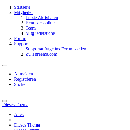
Startseite
Mitglieder
Letzte Aktivitäten
Benutzer online
Team
Mitgliedersuche
Forum
Support
Supportanfrage ins Forum stellen
Zu Threema.com
Anmelden
Registrieren
Suche
Dieses Thema
Alles
Dieses Thema