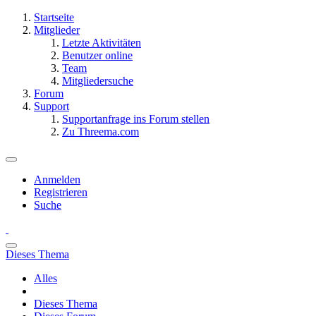
Startseite
Mitglieder
Letzte Aktivitäten
Benutzer online
Team
Mitgliedersuche
Forum
Support
Supportanfrage ins Forum stellen
Zu Threema.com
Anmelden
Registrieren
Suche
Dieses Thema
Alles
Dieses Thema