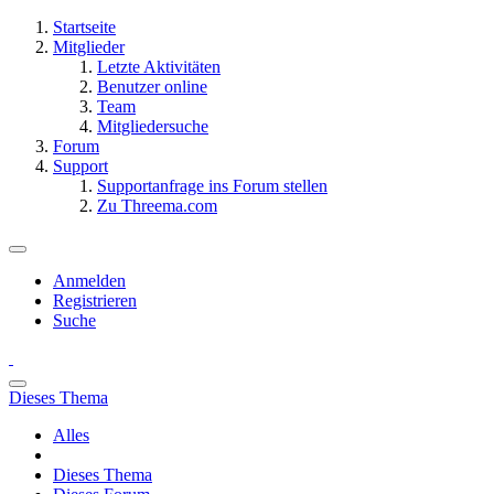
Startseite
Mitglieder
Letzte Aktivitäten
Benutzer online
Team
Mitgliedersuche
Forum
Support
Supportanfrage ins Forum stellen
Zu Threema.com
Anmelden
Registrieren
Suche
Dieses Thema
Alles
Dieses Thema