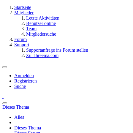
Startseite
Mitglieder
Letzte Aktivitäten
Benutzer online
Team
Mitgliedersuche
Forum
Support
Supportanfrage ins Forum stellen
Zu Threema.com
Anmelden
Registrieren
Suche
Dieses Thema
Alles
Dieses Thema