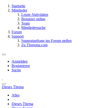
Startseite
Mitglieder
Letzte Aktivitäten
Benutzer online
Team
Mitgliedersuche
Forum
Support
Supportanfrage ins Forum stellen
Zu Threema.com
Anmelden
Registrieren
Suche
Dieses Thema
Alles
Dieses Thema