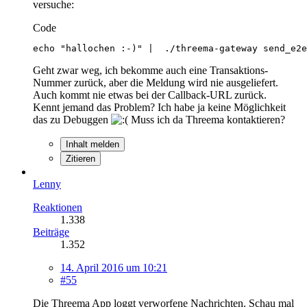
versuche:
Code
echo "hallochen :-)" |  ./threema-gateway send_e2e
Geht zwar weg, ich bekomme auch eine Transaktions-
Nummer zurück, aber die Meldung wird nie ausgeliefert.
Auch kommt nie etwas bei der Callback-URL zurück.
Kennt jemand das Problem? Ich habe ja keine Möglichkeit
das zu Debuggen
Muss ich da Threema kontaktieren?
Inhalt melden
Zitieren
Lenny
Reaktionen
1.338
Beiträge
1.352
14. April 2016 um 10:21
#55
Die Threema App loggt verworfene Nachrichten. Schau mal