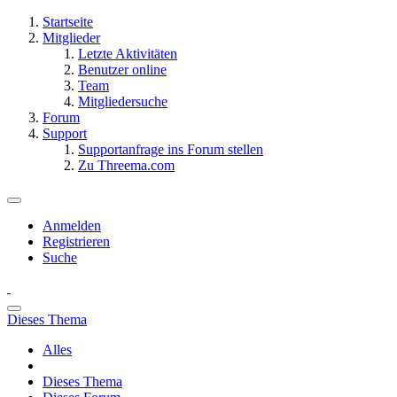
Startseite
Mitglieder
Letzte Aktivitäten
Benutzer online
Team
Mitgliedersuche
Forum
Support
Supportanfrage ins Forum stellen
Zu Threema.com
Anmelden
Registrieren
Suche
Dieses Thema
Alles
Dieses Thema