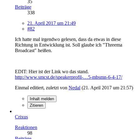
35
Beiträge
338
21. April 2017 um 21:49
#82
Ich hatte mal irgendwo gelesen, dass da etwas in diese
Richtung in Entwicklung ist. Soll glaube ich "Threema
Broadcast" heißen.
EDIT: Hier ist der Link wo das stand.
http://www.smcst.de/speakerprofil-…5-mbsmn-6-4-17/
Einmal editiert, zuletzt von
Nedal
(
21. April 2017 um 21:57
)
Inhalt melden
Zitieren
Crixus
Reaktionen
98
Beiträge