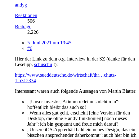
andyg
Reaktionen
506
Beiträge
2.226
5. Juni 2021 um 19:45
#6
Hier der Link zu dem o.g. Interview in der SZ (danke für den
Lesetipp,
schuschu
!):
https://www.sueddeutsche.de/wirtschaft/thr…chutz-
1.5312334
Interessant waren auch folgende Aussagen von Martin Blatter:
„[Unser Investor] Afinum redet uns nicht rein“:
hoffentlich bleibt das auch so!
„Wenn alles gut geht, erscheint [eine Version für den
Desktop, die ohne Handy funktioniert] noch dieses
Jahr“: ich bin gespannt und freue mich darauf!
„Unsere iOS-App erhält bald ein neues Design, das ein
bisschen ansprechender daherkommt“: auch hier bin ich