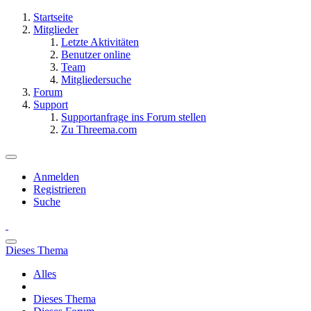
Startseite
Mitglieder
Letzte Aktivitäten
Benutzer online
Team
Mitgliedersuche
Forum
Support
Supportanfrage ins Forum stellen
Zu Threema.com
Anmelden
Registrieren
Suche
Dieses Thema
Alles
Dieses Thema