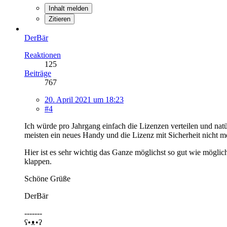
Inhalt melden
Zitieren
DerBär
Reaktionen
125
Beiträge
767
20. April 2021 um 18:23
#4
Ich würde pro Jahrgang einfach die Lizenzen verteilen und nat
meisten ein neues Handy und die Lizenz mit Sicherheit nicht meh
Hier ist es sehr wichtig das Ganze möglichst so gut wie möglic
klappen.
Schöne Grüße
DerBär
-------
ʕ•ᴥ•ʔ