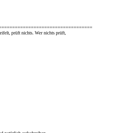
===================================
elt, prüft nichts. Wer nichts prüft,