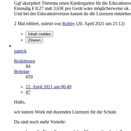
Ggf akzeptiert Threema einen Kindergarten für die Educationve
Einmalig € 8,27 statt 3,63€ pro Gerät wäre möglicherweise ok.
Und bei der Educationversion kannst du die Lizenzen entziehe
2 Mal editiert, zuletzt von
Robby
(
20. April 2021 um 21:12
)
Inhalt melden
Zitieren
patrick
Reaktionen
84
Beiträge
659
22. April 2021 um 06:49
#7
Hallo,
wir nutzen Work mit duzenden Lizenzen für die Schule.
Da sind noch mehr Vorteile: