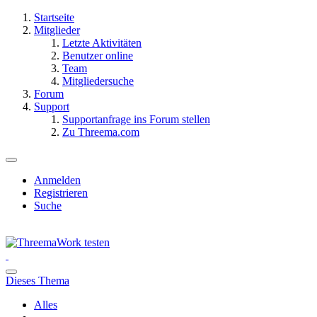
Startseite
Mitglieder
Letzte Aktivitäten
Benutzer online
Team
Mitgliedersuche
Forum
Support
Supportanfrage ins Forum stellen
Zu Threema.com
Anmelden
Registrieren
Suche
Dieses Thema
Alles