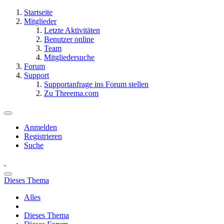
Startseite
Mitglieder
Letzte Aktivitäten
Benutzer online
Team
Mitgliedersuche
Forum
Support
Supportanfrage ins Forum stellen
Zu Threema.com
Anmelden
Registrieren
Suche
Dieses Thema
Alles
Dieses Thema