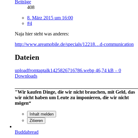
Beiträge
408
8. März 2015 um 16:00
#4
Naja hier steht was anderes:
http://www.areamobile.de/specials/12218…d-communication
Dateien
uploadfromtaptalk1425826716786.webp
46,74 kB – 0
Downloads
__________________________________________________
"Wir kaufen Dinge, die wir nicht brauchen, mit Geld, das
wir nicht haben um Leute zu imponieren, die wir nicht
mögen“
Inhalt melden
Zitieren
Buddabread