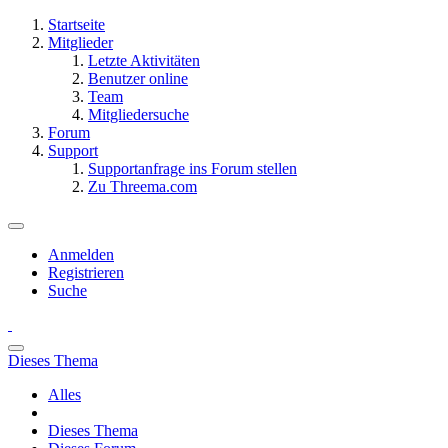
Startseite
Mitglieder
Letzte Aktivitäten
Benutzer online
Team
Mitgliedersuche
Forum
Support
Supportanfrage ins Forum stellen
Zu Threema.com
Anmelden
Registrieren
Suche
Dieses Thema
Alles
Dieses Thema