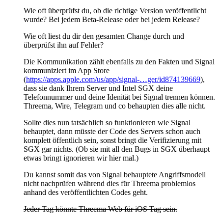
Wie oft überprüfst du, ob die richtige Version veröffentlicht
wurde? Bei jedem Beta-Release oder bei jedem Release?
Wie oft liest du dir den gesamten Change durch und
überprüfst ihn auf Fehler?
Die Kommunikation zählt ebenfalls zu den Fakten und Signal
kommuniziert im App Store
(
https://apps.apple.com/us/app/signal-…ger/id874139669
),
dass sie dank Ihrem Server und Intel SGX deine
Telefonnummer und deine Idenität bei Signal trennen können.
Threema, Wire, Telegram und co behaupten dies alle nicht.
Sollte dies nun tatsächlich so funktionieren wie Signal
behauptet, dann müsste der Code des Servers schon auch
komplett öffentlich sein, sonst bringt die Verifizierung mit
SGX gar nichts. (Ob sie mit all den Bugs in SGX überhaupt
etwas bringt ignorieren wir hier mal.)
Du kannst somit das von Signal behauptete Angriffsmodell
nicht nachprüfen während dies für Threema problemlos
anhand des veröffentlichten Codes geht.
Jeder Tag könnte Threema Web für iOS Tag sein.