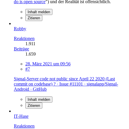
do is open source
") und der Realität ist offensichtlich.
Inhalt melden
Zitieren
Robby
Reaktionen
1.911
Beiträge
1.659
28. März 2021 um 09:56
#7
Signal-Server code not public since April 22 2020 (Last
commit on codebase) ? · Issue #11101 · signalapp/Signal-
Android · GitHub
Inhalt melden
Zitieren
IT-Hase
Reaktionen