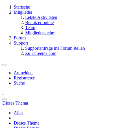
Startseite
Mitglieder
Letzte Aktivitäten
Benutzer online
Team
Mitgliedersuche
Forum
Support
Supportanfrage ins Forum stellen
Zu Threema.com
Anmelden
Registrieren
Suche
Dieses Thema
Alles
Dieses Thema