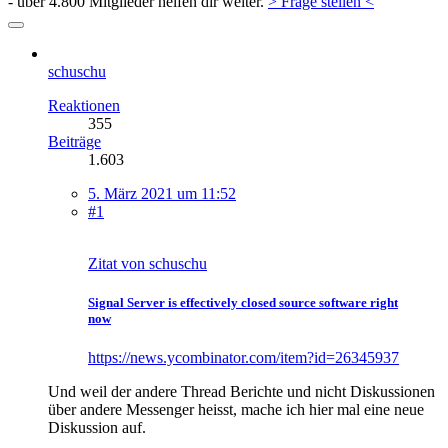
- über 4.800 Mitglieder helfen dir weiter.
> Frage stellen <
schuschu
Reaktionen
355
Beiträge
1.603
5. März 2021 um 11:52
#1
Zitat von schuschu
Signal Server is effectively closed source software right
now
https://news.ycombinator.com/item?id=26345937
Und weil der andere Thread Berichte und nicht Diskussionen
über andere Messenger heisst, mache ich hier mal eine neue
Diskussion auf.