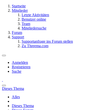
Startseite
Mitglieder
Letzte Aktivitäten
Benutzer online
Team
Mitgliedersuche
Forum
Support
Supportanfrage ins Forum stellen
Zu Threema.com
Anmelden
Registrieren
Suche
Dieses Thema
Alles
Dieses Thema