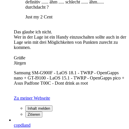
definitiv ...... ähm ..... schlecht ...... ähm......
durchdacht ?
Just my 2 Cent
Das glaube ich nicht.
Wer in der Lage ist ein Handy einzuschalten sollte auch in der
Lage sein mit drei Möglichkeiten von Punkten zurecht zu
kommen.
Grüße
Jürgen
Samsung SM-G900F - LaOS 18.1 - TWRP - OpenGapps
nano + GT-I9100 - LaOS 15.1 - TWRP - OpenGapps pico +
Asus Padfone T00C - Dont drink as root
Zu meiner Webseite
Inhalt melden
Zitieren
copdland