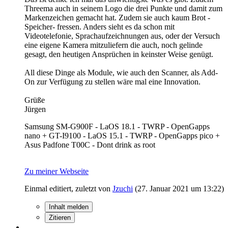
Threema auch in seinem Logo die drei Punkte und damit zum
Markenzeichen gemacht hat. Zudem sie auch kaum Brot -
Speicher- fressen. Anders sieht es da schon mit
Videotelefonie, Sprachaufzeichnungen aus, oder der Versuch
eine eigene Kamera mitzuliefern die auch, noch gelinde
gesagt, den heutigen Ansprüchen in keinster Weise genügt.
All diese Dinge als Module, wie auch den Scanner, als Add-
On zur Verfügung zu stellen wäre mal eine Innovation.
Grüße
Jürgen
Samsung SM-G900F - LaOS 18.1 - TWRP - OpenGapps
nano + GT-I9100 - LaOS 15.1 - TWRP - OpenGapps pico +
Asus Padfone T00C - Dont drink as root
Zu meiner Webseite
Einmal editiert, zuletzt von
Jzuchi
(
27. Januar 2021 um 13:22
)
Inhalt melden
Zitieren