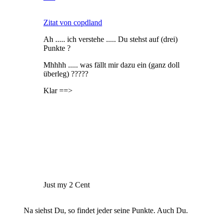
Zitat von copdland
Ah ..... ich verstehe ..... Du stehst auf (drei)
Punkte ?
Mhhhh ..... was fällt mir dazu ein (ganz doll
überleg) ?????
Klar ==>
Just my 2 Cent
Na siehst Du, so findet jeder seine Punkte. Auch Du.