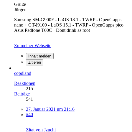
Grüße
Jürgen
Samsung SM-G900F - LaOS 18.1 - TWRP - OpenGapps
nano + GT-I9100 - LaOS 15.1 - TWRP - OpenGapps pico +
Asus Padfone T00C - Dont drink as root
Zu meiner Webseite
Inhalt melden
Zitieren
copdland
Reaktionen
215
Beiträge
541
27. Januar 2021 um 21:16
#40
Zitat von Jzuchi