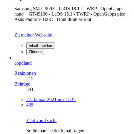
Samsung SM-G900F - LaOS 18.1 - TWRP - OpenGapps
nano + GT-I9100 - LaOS 15.1 - TWRP - OpenGapps pico +
Asus Padfone T00C - Dont drink as root
Zu meiner Webseite
Inhalt melden
Zitieren
copdland
Reaktionen
215
Beiträge
541
27. Januar 2021 um 17:35
#35
Zitat von Jzuchi
Sollte man sie doch mal fragen.