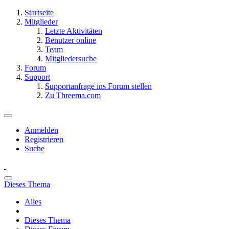
Startseite
Mitglieder
Letzte Aktivitäten
Benutzer online
Team
Mitgliedersuche
Forum
Support
Supportanfrage ins Forum stellen
Zu Threema.com
Anmelden
Registrieren
Suche
Dieses Thema
Alles
Dieses Thema