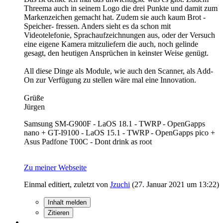
Threema auch in seinem Logo die drei Punkte und damit zum
Markenzeichen gemacht hat. Zudem sie auch kaum Brot -
Speicher- fressen. Anders sieht es da schon mit
Videotelefonie, Sprachaufzeichnungen aus, oder der Versuch
eine eigene Kamera mitzuliefern die auch, noch gelinde
gesagt, den heutigen Ansprüchen in keinster Weise genügt.
All diese Dinge als Module, wie auch den Scanner, als Add-
On zur Verfügung zu stellen wäre mal eine Innovation.
Grüße
Jürgen
Samsung SM-G900F - LaOS 18.1 - TWRP - OpenGapps
nano + GT-I9100 - LaOS 15.1 - TWRP - OpenGapps pico +
Asus Padfone T00C - Dont drink as root
Zu meiner Webseite
Einmal editiert, zuletzt von
Jzuchi
(
27. Januar 2021 um 13:22
)
Inhalt melden
Zitieren