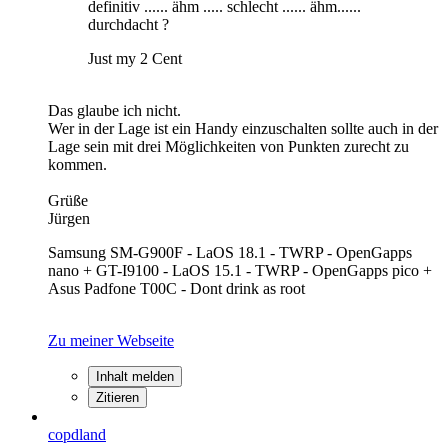
definitiv ...... ähm ..... schlecht ...... ähm......
durchdacht ?
Just my 2 Cent
Das glaube ich nicht.
Wer in der Lage ist ein Handy einzuschalten sollte auch in der
Lage sein mit drei Möglichkeiten von Punkten zurecht zu
kommen.
Grüße
Jürgen
Samsung SM-G900F - LaOS 18.1 - TWRP - OpenGapps
nano + GT-I9100 - LaOS 15.1 - TWRP - OpenGapps pico +
Asus Padfone T00C - Dont drink as root
Zu meiner Webseite
Inhalt melden
Zitieren
copdland