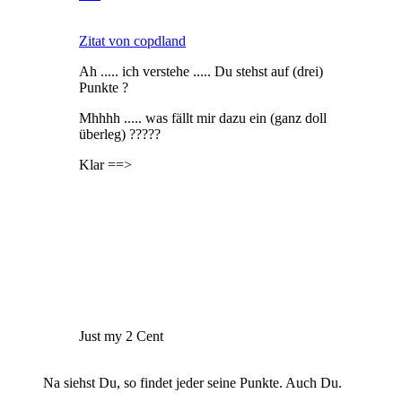
Zitat von copdland
Ah ..... ich verstehe ..... Du stehst auf (drei)
Punkte ?
Mhhhh ..... was fällt mir dazu ein (ganz doll
überleg) ?????
Klar ==>
Just my 2 Cent
Na siehst Du, so findet jeder seine Punkte. Auch Du.