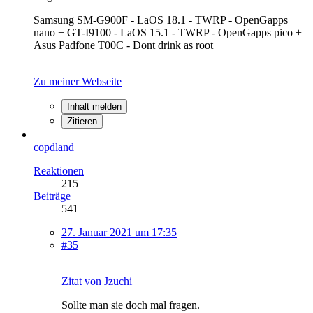
Samsung SM-G900F - LaOS 18.1 - TWRP - OpenGapps
nano + GT-I9100 - LaOS 15.1 - TWRP - OpenGapps pico +
Asus Padfone T00C - Dont drink as root
Zu meiner Webseite
Inhalt melden
Zitieren
copdland
Reaktionen
215
Beiträge
541
27. Januar 2021 um 17:35
#35
Zitat von Jzuchi
Sollte man sie doch mal fragen.