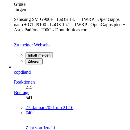
Grüße
Jürgen
Samsung SM-G900F - LaOS 18.1 - TWRP - OpenGapps
nano + GT-I9100 - LaOS 15.1 - TWRP - OpenGapps pico +
Asus Padfone T00C - Dont drink as root
Zu meiner Webseite
Inhalt melden
Zitieren
copdland
Reaktionen
215
Beiträge
541
27. Januar 2021 um 21:16
#40
Zitat von Jzuchi