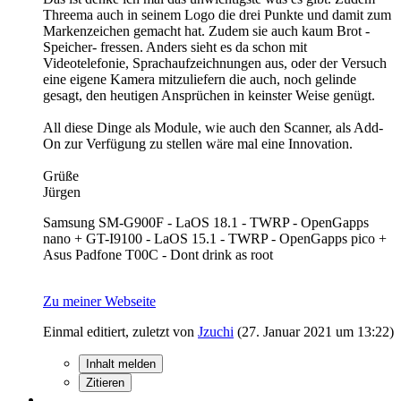
Threema auch in seinem Logo die drei Punkte und damit zum
Markenzeichen gemacht hat. Zudem sie auch kaum Brot -
Speicher- fressen. Anders sieht es da schon mit
Videotelefonie, Sprachaufzeichnungen aus, oder der Versuch
eine eigene Kamera mitzuliefern die auch, noch gelinde
gesagt, den heutigen Ansprüchen in keinster Weise genügt.
All diese Dinge als Module, wie auch den Scanner, als Add-
On zur Verfügung zu stellen wäre mal eine Innovation.
Grüße
Jürgen
Samsung SM-G900F - LaOS 18.1 - TWRP - OpenGapps
nano + GT-I9100 - LaOS 15.1 - TWRP - OpenGapps pico +
Asus Padfone T00C - Dont drink as root
Zu meiner Webseite
Einmal editiert, zuletzt von
Jzuchi
(
27. Januar 2021 um 13:22
)
Inhalt melden
Zitieren