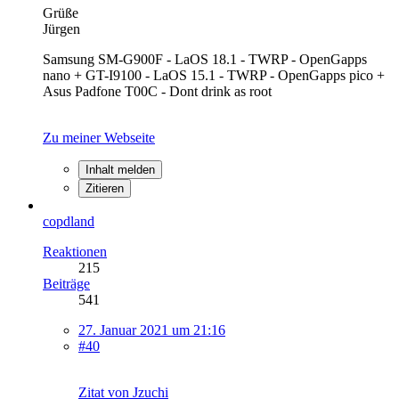
Grüße
Jürgen
Samsung SM-G900F - LaOS 18.1 - TWRP - OpenGapps
nano + GT-I9100 - LaOS 15.1 - TWRP - OpenGapps pico +
Asus Padfone T00C - Dont drink as root
Zu meiner Webseite
Inhalt melden
Zitieren
copdland
Reaktionen
215
Beiträge
541
27. Januar 2021 um 21:16
#40
Zitat von Jzuchi