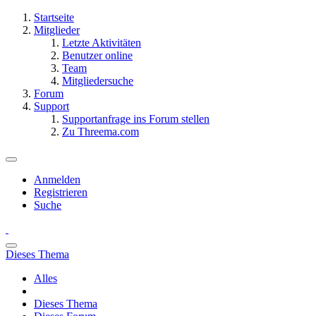
Startseite
Mitglieder
Letzte Aktivitäten
Benutzer online
Team
Mitgliedersuche
Forum
Support
Supportanfrage ins Forum stellen
Zu Threema.com
Anmelden
Registrieren
Suche
Dieses Thema
Alles
Dieses Thema