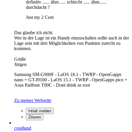
definitiv ...... ähm ..... schlecht ...... ähm......
durchdacht ?
Just my 2 Cent
Das glaube ich nicht.
Wer in der Lage ist ein Handy einzuschalten sollte auch in der
Lage sein mit drei Möglichkeiten von Punkten zurecht zu
kommen.
Grüße
Jürgen
Samsung SM-G900F - LaOS 18.1 - TWRP - OpenGapps
nano + GT-I9100 - LaOS 15.1 - TWRP - OpenGapps pico +
Asus Padfone T00C - Dont drink as root
Zu meiner Webseite
Inhalt melden
Zitieren
copdland