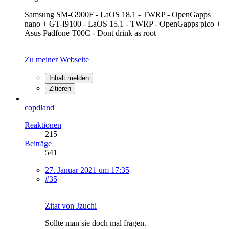
Samsung SM-G900F - LaOS 18.1 - TWRP - OpenGapps
nano + GT-I9100 - LaOS 15.1 - TWRP - OpenGapps pico +
Asus Padfone T00C - Dont drink as root
Zu meiner Webseite
Inhalt melden
Zitieren
copdland
Reaktionen
215
Beiträge
541
27. Januar 2021 um 17:35
#35
Zitat von Jzuchi
Sollte man sie doch mal fragen.