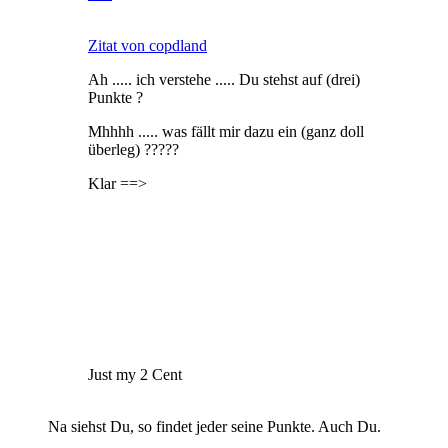
Zitat von copdland
Ah ..... ich verstehe ..... Du stehst auf (drei)
Punkte ?
Mhhhh ..... was fällt mir dazu ein (ganz doll
überleg) ?????
Klar ==>
Just my 2 Cent
Na siehst Du, so findet jeder seine Punkte. Auch Du.