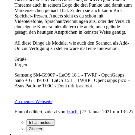
Threema auch in seinem Logo die drei Punkte und damit zum
Markenzeichen gemacht hat. Zudem sie auch kaum Brot -
Speicher- fressen. Anders sieht es da schon mit
Videotelefonie, Sprachaufzeichnungen aus, oder der Versuch
eine eigene Kamera mitzuliefern die auch, noch gelinde
gesagt, den heutigen Ansprüchen in keinster Weise genügt.
All diese Dinge als Module, wie auch den Scanner, als Add-
On zur Verfügung zu stellen wäre mal eine Innovation.
Grüße
Jürgen
Samsung SM-G900F - LaOS 18.1 - TWRP - OpenGapps
nano + GT-I9100 - LaOS 15.1 - TWRP - OpenGapps pico +
Asus Padfone T00C - Dont drink as root
Zu meiner Webseite
Einmal editiert, zuletzt von
Jzuchi
(
27. Januar 2021 um 13:22
)
Inhalt melden
Zitieren