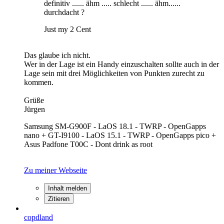
definitiv ...... ähm ..... schlecht ...... ähm......
durchdacht ?
Just my 2 Cent
Das glaube ich nicht.
Wer in der Lage ist ein Handy einzuschalten sollte auch in der
Lage sein mit drei Möglichkeiten von Punkten zurecht zu
kommen.
Grüße
Jürgen
Samsung SM-G900F - LaOS 18.1 - TWRP - OpenGapps
nano + GT-I9100 - LaOS 15.1 - TWRP - OpenGapps pico +
Asus Padfone T00C - Dont drink as root
Zu meiner Webseite
Inhalt melden
Zitieren
copdland