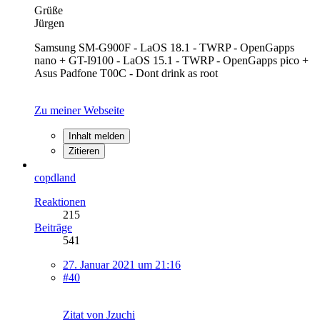
Grüße
Jürgen
Samsung SM-G900F - LaOS 18.1 - TWRP - OpenGapps
nano + GT-I9100 - LaOS 15.1 - TWRP - OpenGapps pico +
Asus Padfone T00C - Dont drink as root
Zu meiner Webseite
Inhalt melden
Zitieren
copdland
Reaktionen
215
Beiträge
541
27. Januar 2021 um 21:16
#40
Zitat von Jzuchi