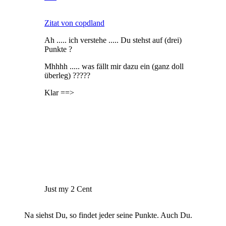
Zitat von copdland
Ah ..... ich verstehe ..... Du stehst auf (drei)
Punkte ?
Mhhhh ..... was fällt mir dazu ein (ganz doll
überleg) ?????
Klar ==>
Just my 2 Cent
Na siehst Du, so findet jeder seine Punkte. Auch Du.