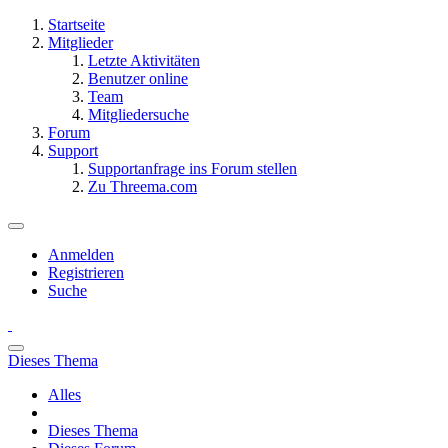
Startseite
Mitglieder
Letzte Aktivitäten
Benutzer online
Team
Mitgliedersuche
Forum
Support
Supportanfrage ins Forum stellen
Zu Threema.com
Anmelden
Registrieren
Suche
Dieses Thema
Alles
Dieses Thema