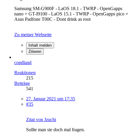
Samsung SM-G900F - LaOS 18.1 - TWRP - OpenGapps
nano + GT-I9100 - LaOS 15.1 - TWRP - OpenGapps pico +
Asus Padfone T00C - Dont drink as root
Zu meiner Webseite
Inhalt melden
Zitieren
copdland
Reaktionen
215
Beiträge
541
27. Januar 2021 um 17:35
#35
Zitat von Jzuchi
Sollte man sie doch mal fragen.