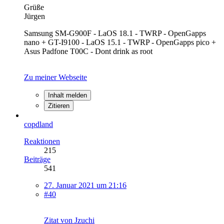
Grüße
Jürgen
Samsung SM-G900F - LaOS 18.1 - TWRP - OpenGapps
nano + GT-I9100 - LaOS 15.1 - TWRP - OpenGapps pico +
Asus Padfone T00C - Dont drink as root
Zu meiner Webseite
Inhalt melden
Zitieren
copdland
Reaktionen
215
Beiträge
541
27. Januar 2021 um 21:16
#40
Zitat von Jzuchi