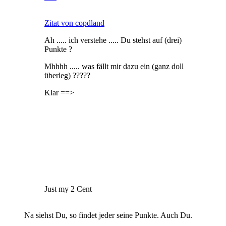
Zitat von copdland
Ah ..... ich verstehe ..... Du stehst auf (drei)
Punkte ?
Mhhhh ..... was fällt mir dazu ein (ganz doll
überleg) ?????
Klar ==>
Just my 2 Cent
Na siehst Du, so findet jeder seine Punkte. Auch Du.