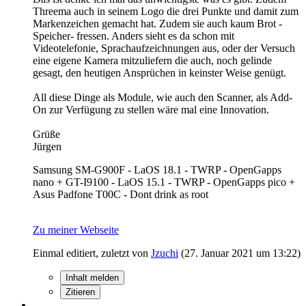
Threema auch in seinem Logo die drei Punkte und damit zum
Markenzeichen gemacht hat. Zudem sie auch kaum Brot -
Speicher- fressen. Anders sieht es da schon mit
Videotelefonie, Sprachaufzeichnungen aus, oder der Versuch
eine eigene Kamera mitzuliefern die auch, noch gelinde
gesagt, den heutigen Ansprüchen in keinster Weise genügt.
All diese Dinge als Module, wie auch den Scanner, als Add-
On zur Verfügung zu stellen wäre mal eine Innovation.
Grüße
Jürgen
Samsung SM-G900F - LaOS 18.1 - TWRP - OpenGapps
nano + GT-I9100 - LaOS 15.1 - TWRP - OpenGapps pico +
Asus Padfone T00C - Dont drink as root
Zu meiner Webseite
Einmal editiert, zuletzt von
Jzuchi
(
27. Januar 2021 um 13:22
)
Inhalt melden
Zitieren