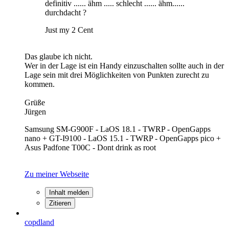
definitiv ...... ähm ..... schlecht ...... ähm......
durchdacht ?
Just my 2 Cent
Das glaube ich nicht.
Wer in der Lage ist ein Handy einzuschalten sollte auch in der
Lage sein mit drei Möglichkeiten von Punkten zurecht zu
kommen.
Grüße
Jürgen
Samsung SM-G900F - LaOS 18.1 - TWRP - OpenGapps
nano + GT-I9100 - LaOS 15.1 - TWRP - OpenGapps pico +
Asus Padfone T00C - Dont drink as root
Zu meiner Webseite
Inhalt melden
Zitieren
copdland