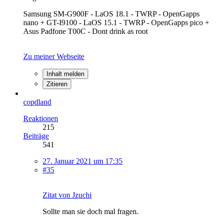
Samsung SM-G900F - LaOS 18.1 - TWRP - OpenGapps
nano + GT-I9100 - LaOS 15.1 - TWRP - OpenGapps pico +
Asus Padfone T00C - Dont drink as root
Zu meiner Webseite
Inhalt melden
Zitieren
copdland
Reaktionen
215
Beiträge
541
27. Januar 2021 um 17:35
#35
Zitat von Jzuchi
Sollte man sie doch mal fragen.