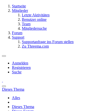
Startseite
Mitglieder
Letzte Aktivitäten
Benutzer online
Team
Mitgliedersuche
Forum
Support
Supportanfrage ins Forum stellen
Zu Threema.com
Anmelden
Registrieren
Suche
Dieses Thema
Alles
Dieses Thema