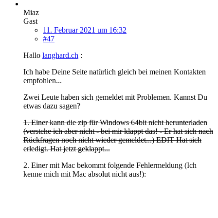
Miaz
Gast
11. Februar 2021 um 16:32
#47
Hallo
langhard.ch
:
Ich habe Deine Seite natürlich gleich bei meinen Kontakten
empfohlen...
Zwei Leute haben sich gemeldet mit Problemen. Kannst Du
etwas dazu sagen?
1. Einer kann die zip für Windows 64bit nicht herunterladen
(verstehe ich aber nicht - bei mir klappt das! - Er hat sich nach
Rückfragen noch nicht wieder gemeldet...) EDIT Hat sich
erledigt. Hat jetzt geklappt...
2. Einer mit Mac bekommt folgende Fehlermeldung (Ich
kenne mich mit Mac absolut nicht aus!):