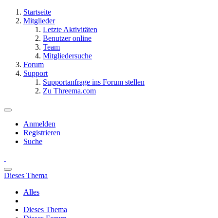
Startseite
Mitglieder
Letzte Aktivitäten
Benutzer online
Team
Mitgliedersuche
Forum
Support
Supportanfrage ins Forum stellen
Zu Threema.com
Anmelden
Registrieren
Suche
Dieses Thema
Alles
Dieses Thema