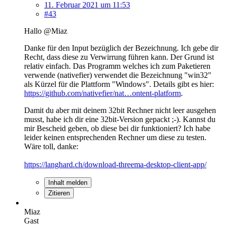
11. Februar 2021 um 11:53
#43
Hallo @Miaz
Danke für den Input bezüglich der Bezeichnung. Ich gebe dir
Recht, dass diese zu Verwirrung führen kann. Der Grund ist
relativ einfach. Das Programm welches ich zum Paketieren
verwende (nativefier) verwendet die Bezeichnung "win32"
als Kürzel für die Plattform "Windows". Details gibt es hier:
https://github.com/nativefier/nat…ontent-platform
.
Damit du aber mit deinem 32bit Rechner nicht leer ausgehen
musst, habe ich dir eine 32bit-Version gepackt ;-). Kannst du
mir Bescheid geben, ob diese bei dir funktioniert? Ich habe
leider keinen entsprechenden Rechner um diese zu testen.
Wäre toll, danke:
https://langhard.ch/download-threema-desktop-client-app/
Inhalt melden
Zitieren
Miaz
Gast