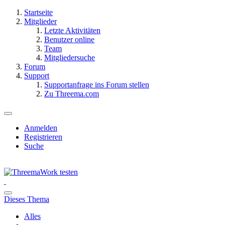
Startseite
Mitglieder
Letzte Aktivitäten
Benutzer online
Team
Mitgliedersuche
Forum
Support
Supportanfrage ins Forum stellen
Zu Threema.com
Anmelden
Registrieren
Suche
Dieses Thema
Alles