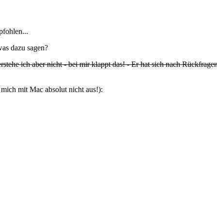
fohlen...
was dazu sagen?
stehe ich aber nicht - bei mir klappt das! - Er hat sich nach Rückfrage
ich mit Mac absolut nicht aus!):