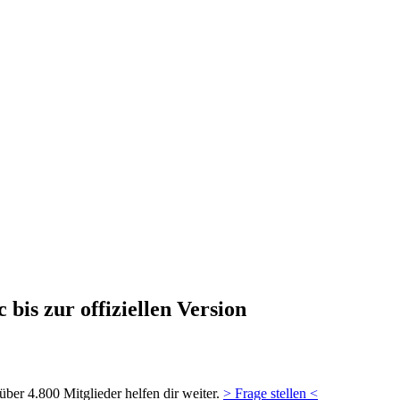
is zur offiziellen Version
ber 4.800 Mitglieder helfen dir weiter.
> Frage stellen <