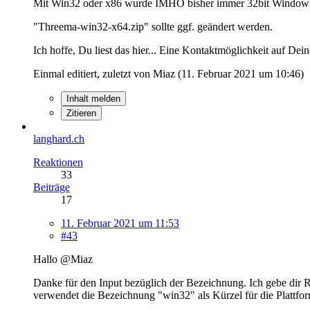
Mit Win32 oder x86 wurde IMHO bisher immer 32bit Windows
"Threema-win32-x64.zip" sollte ggf. geändert werden.
Ich hoffe, Du liest das hier... Eine Kontaktmöglichkeit auf De
Einmal editiert, zuletzt von Miaz (
11. Februar 2021 um 10:46
)
Inhalt melden
Zitieren
langhard.ch
Reaktionen
33
Beiträge
17
11. Februar 2021 um 11:53
#43
Hallo @Miaz
Danke für den Input bezüglich der Bezeichnung. Ich gebe dir R
verwendet die Bezeichnung "win32" als Kürzel für die Plattfor