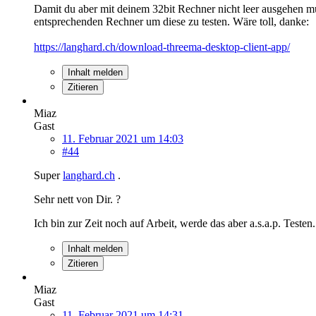
Damit du aber mit deinem 32bit Rechner nicht leer ausgehen muss
entsprechenden Rechner um diese zu testen. Wäre toll, danke:
https://langhard.ch/download-threema-desktop-client-app/
Inhalt melden
Zitieren
Miaz
Gast
11. Februar 2021 um 14:03
#44
Super
langhard.ch
.
Sehr nett von Dir. ?
Ich bin zur Zeit noch auf Arbeit, werde das aber a.s.a.p. Testen.
Inhalt melden
Zitieren
Miaz
Gast
11. Februar 2021 um 14:31