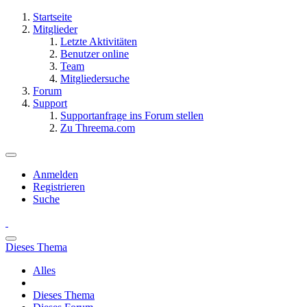
Startseite
Mitglieder
Letzte Aktivitäten
Benutzer online
Team
Mitgliedersuche
Forum
Support
Supportanfrage ins Forum stellen
Zu Threema.com
Anmelden
Registrieren
Suche
Dieses Thema
Alles
Dieses Thema