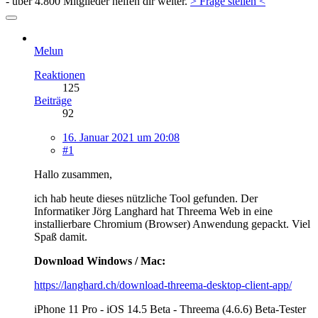
- über 4.800 Mitglieder helfen dir weiter.
> Frage stellen <
Melun
Reaktionen
125
Beiträge
92
16. Januar 2021 um 20:08
#1
Hallo zusammen,
ich hab heute dieses nützliche Tool gefunden. Der
Informatiker Jörg Langhard hat Threema Web in eine
installierbare Chromium (Browser) Anwendung gepackt. Viel
Spaß damit.
Download Windows / Mac:
https://langhard.ch/download-threema-desktop-client-app/
iPhone 11 Pro - iOS 14.5 Beta - Threema (4.6.6) Beta-Tester