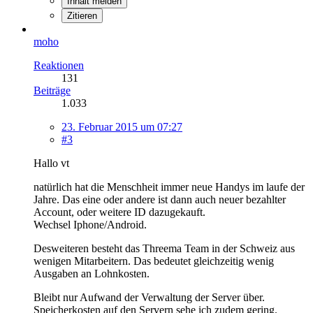
Inhalt melden
Zitieren
moho
Reaktionen
131
Beiträge
1.033
23. Februar 2015 um 07:27
#3
Hallo vt
natürlich hat die Menschheit immer neue Handys im laufe der
Jahre. Das eine oder andere ist dann auch neuer bezahlter
Account, oder weitere ID dazugekauft.
Wechsel Iphone/Android.
Desweiteren besteht das Threema Team in der Schweiz aus
wenigen Mitarbeitern. Das bedeutet gleichzeitig wenig
Ausgaben an Lohnkosten.
Bleibt nur Aufwand der Verwaltung der Server über.
Speicherkosten auf den Servern sehe ich zudem gering.