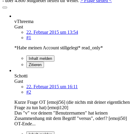
- über 4.800 Mitglieder helfen dir weiter.
> Frage stellen <
vThreema
Gast
22. Februar 2015 um 13:54
#1
*Habe meinen Account stillgelegt* read_only*
Inhalt melden
Zitieren
Schotti
Gast
22. Februar 2015 um 16:11
#2
Kurze Frage OT [emoji56] (die nichts mit deiner eigentlichen
Frage zu tun hat) [emoji120]
Das "v" vor deinem "Benutzernamen" hat keinen
Zusammenhang mit dem Begriff "versus", oder!? [emoji50]
OT-Ende...