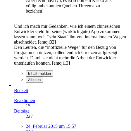
Aber recht hast Du, es ist schon ein Risiko aus
völlig unbekannten Quellen Threema zu
beziehen!
Und ich mach mir Gedanken, wie ich einem chinesischen
Entwickler Geld für seine (wirklich gute) App zukommen
lassen kann, weil "sein Staat" ihn von internationalen Wegen
abschneidet. [emoji32]
Den Leuten, die "inoffizielle Wege" für den Bezug von
Programmen nutzen, sollten endlich Grenzen aufgezeigt
werden. Damit sie nicht mehr die Arbeit der Entwickler
unterlaufen können. [emoji13]
Inhalt melden
Zitieren
Beckett
Reaktionen
15
Beiträge
227
24. Februar 2015 um 15:57