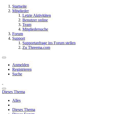
Startseite
Mitglieder
Letzte Aktivitäten
Benutzer online
Team
Mitgliedersuche
Forum
Support
Supportanfrage ins Forum stellen
Zu Threema.com
Anmelden
Registrieren
Suche
Dieses Thema
Alles
Dieses Thema