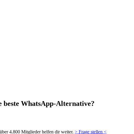
ie beste WhatsApp-Alternative?
ber 4.800 Mitglieder helfen dir weiter.
> Frage stellen <