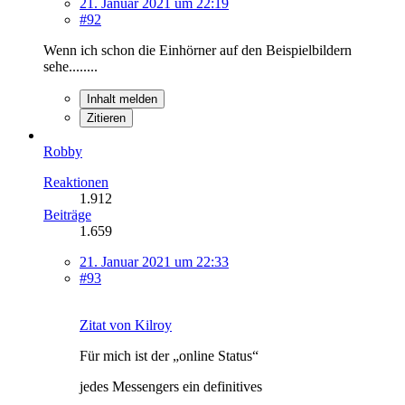
21. Januar 2021 um 22:19
#92
Wenn ich schon die Einhörner auf den Beispielbildern
sehe........
Inhalt melden
Zitieren
Robby
Reaktionen
1.912
Beiträge
1.659
21. Januar 2021 um 22:33
#93
Zitat von Kilroy
Für mich ist der „online Status“
jedes Messengers ein definitives