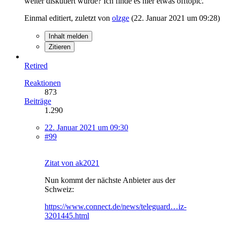
weiter diskutiert würde? Ich finde es hier etwas offtopic.
Einmal editiert, zuletzt von
olzge
(
22. Januar 2021 um 09:28
)
Inhalt melden
Zitieren
Retired
Reaktionen
873
Beiträge
1.290
22. Januar 2021 um 09:30
#99
Zitat von ak2021
Nun kommt der nächste Anbieter aus der
Schweiz:
https://www.connect.de/news/teleguard…iz-
3201445.html