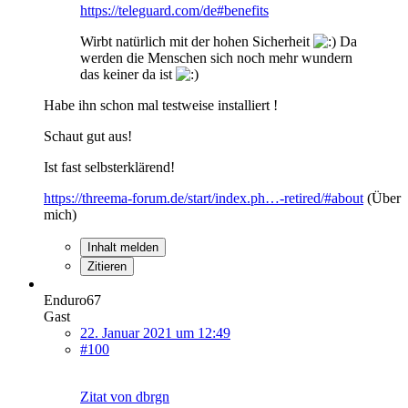
https://teleguard.com/de#benefits
Wirbt natürlich mit der hohen Sicherheit
Da
werden die Menschen sich noch mehr wundern
das keiner da ist
Habe ihn schon mal testweise installiert !
Schaut gut aus!
Ist fast selbsterklärend!
https://threema-forum.de/start/index.ph…-retired/#about
(Über
mich)
Inhalt melden
Zitieren
Enduro67
Gast
22. Januar 2021 um 12:49
#100
Zitat von dbrgn