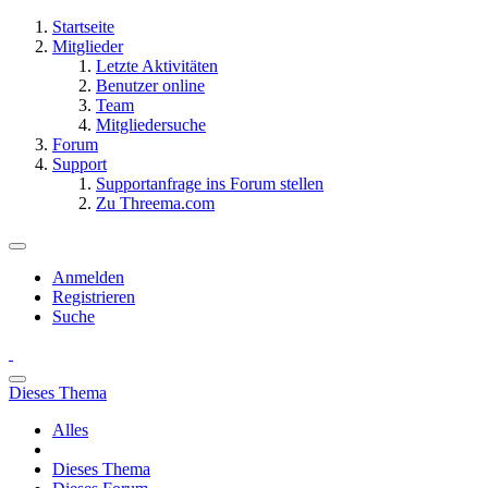
Startseite
Mitglieder
Letzte Aktivitäten
Benutzer online
Team
Mitgliedersuche
Forum
Support
Supportanfrage ins Forum stellen
Zu Threema.com
Anmelden
Registrieren
Suche
Dieses Thema
Alles
Dieses Thema