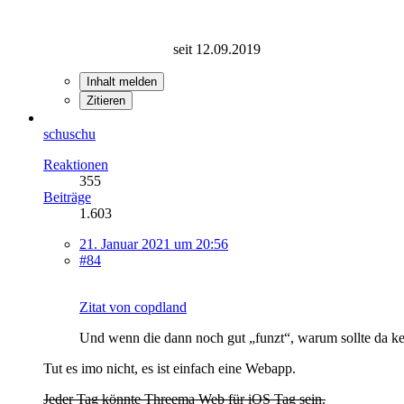
seit 12.09.2019
Inhalt melden
Zitieren
schuschu
Reaktionen
355
Beiträge
1.603
21. Januar 2021 um 20:56
#84
Zitat von copdland
Und wenn die dann noch gut „funzt“, warum sollte da ke
Tut es imo nicht, es ist einfach eine Webapp.
Jeder Tag könnte Threema Web für iOS Tag sein.