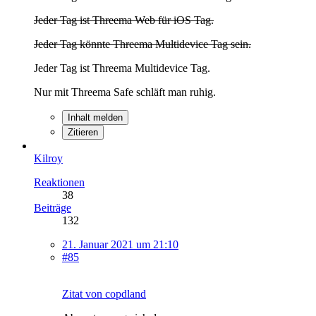
Jeder Tag ist Threema Web für iOS Tag.
Jeder Tag könnte Threema Multidevice Tag sein.
Jeder Tag ist Threema Multidevice Tag.
Nur mit Threema Safe schläft man ruhig.
Inhalt melden
Zitieren
Kilroy
Reaktionen
38
Beiträge
132
21. Januar 2021 um 21:10
#85
Zitat von copdland