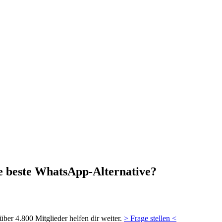
ie beste WhatsApp-Alternative?
ber 4.800 Mitglieder helfen dir weiter.
> Frage stellen <