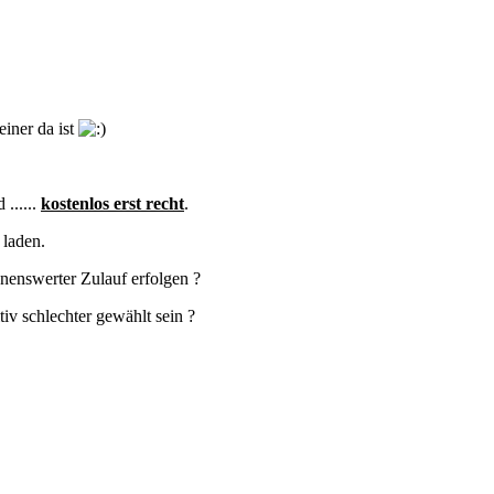
iner da ist
......
kostenlos erst recht
.
 laden.
nenswerter Zulauf erfolgen ?
tiv schlechter gewählt sein ?