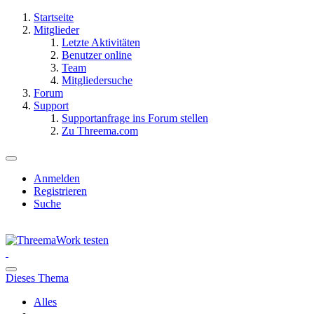
Startseite
Mitglieder
Letzte Aktivitäten
Benutzer online
Team
Mitgliedersuche
Forum
Support
Supportanfrage ins Forum stellen
Zu Threema.com
Anmelden
Registrieren
Suche
Dieses Thema
Alles