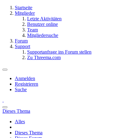
Startseite
Mitglieder
Letzte Aktivitäten
Benutzer online
Team
Mitgliedersuche
Forum
Support
Supportanfrage ins Forum stellen
Zu Threema.com
Anmelden
Registrieren
Suche
Dieses Thema
Alles
Dieses Thema