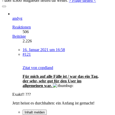
- über 4.800 Mitglieder helfen dir weiter.
> Frage stellen <
andyg
Reaktionen
506
Beiträge
2.226
16. Januar 2021 um 16:58
#121
Zitat von copdland
Für mich auf alle Fälle ist / war das ein Tag,
der sehr, sehr gut für den User im
allgemeinen war.
Exakt!! ???
Jetzt heisst es durchhalten: ein Anfang ist gemacht!
Inhalt melden