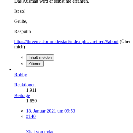
Das Ausmaß wird er selbst nie erfahren.
Ist so!
Grüße,
Rasputin
https://threema-forum.de/start/index.ph…-retired/#about
(Über
mich)
Inhalt melden
Zitieren
Robby
Reaktionen
1.911
Beiträge
1.659
18. Januar 2021 um 09:53
#140
Zitat von mdac