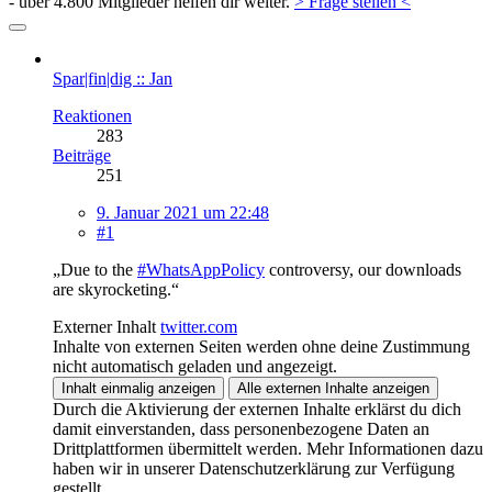
- über 4.800 Mitglieder helfen dir weiter.
> Frage stellen <
Spar|fin|dig :: Jan
Reaktionen
283
Beiträge
251
9. Januar 2021 um 22:48
#1
„Due to the
#WhatsAppPolicy
controversy, our downloads
are skyrocketing.“
Externer Inhalt
twitter.com
Inhalte von externen Seiten werden ohne deine Zustimmung
nicht automatisch geladen und angezeigt.
Inhalt einmalig anzeigen
Alle externen Inhalte anzeigen
Durch die Aktivierung der externen Inhalte erklärst du dich
damit einverstanden, dass personenbezogene Daten an
Drittplattformen übermittelt werden. Mehr Informationen dazu
haben wir in unserer Datenschutzerklärung zur Verfügung
gestellt.