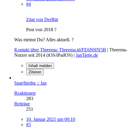
#4
Zitat von DerBär
Post von 2018 ?
Was meinst Du? Alles aktuell. ?
Kontakt über Threema: Threema.id/FE6NHN5B
| Threema-
Nutzer seit 2014 (iOS/iPadOS) |
JanTietje.de
Inhalt melden
Zitieren
Spar|fin|dig :: Jan
Reaktionen
283
Beiträge
251
10. Januar 2021 um 00:10
#5