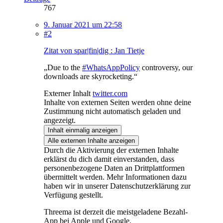
767
9. Januar 2021 um 22:58
#2
Zitat von spar|fin|dig : Jan Tietje
„Due to the
#WhatsAppPolicy
controversy, our
downloads are skyrocketing.“
Externer Inhalt
twitter.com
Inhalte von externen Seiten werden ohne deine
Zustimmung nicht automatisch geladen und
angezeigt.
Inhalt einmalig anzeigen
Alle externen Inhalte anzeigen
Durch die Aktivierung der externen Inhalte
erklärst du dich damit einverstanden, dass
personenbezogene Daten an Drittplattformen
übermittelt werden. Mehr Informationen dazu
haben wir in unserer Datenschutzerklärung zur
Verfügung gestellt.
Threema ist derzeit die meistgeladene Bezahl-
App bei Apple und Google.