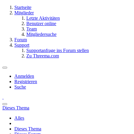
Startseite
Mitglieder
Letzte Aktivitäten
Benutzer online
Team
Mitgliedersuche
Forum
Support
Supportanfrage ins Forum stellen
Zu Threema.com
Anmelden
Registrieren
Suche
Dieses Thema
Alles
Dieses Thema