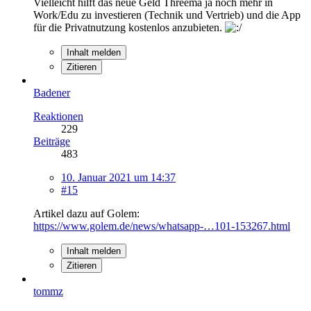
Vielleicht hilft das neue Geld Threema ja noch mehr in
Work/Edu zu investieren (Technik und Vertrieb) und die App
für die Privatnutzung kostenlos anzubieten.
Inhalt melden
Zitieren
Badener
Reaktionen
229
Beiträge
483
10. Januar 2021 um 14:37
#15
Artikel dazu auf Golem:
https://www.golem.de/news/whatsapp-…101-153267.html
Inhalt melden
Zitieren
tommz