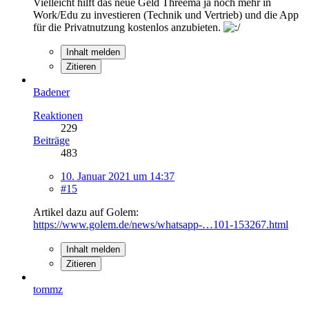
Vielleicht hilft das neue Geld Threema ja noch mehr in
Work/Edu zu investieren (Technik und Vertrieb) und die App
für die Privatnutzung kostenlos anzubieten.
Inhalt melden
Zitieren
Badener
Reaktionen
229
Beiträge
483
10. Januar 2021 um 14:37
#15
Artikel dazu auf Golem:
https://www.golem.de/news/whatsapp-…101-153267.html
Inhalt melden
Zitieren
tommz