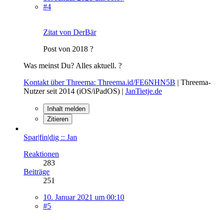
#4
Zitat von DerBär
Post von 2018 ?
Was meinst Du? Alles aktuell. ?
Kontakt über Threema: Threema.id/FE6NHN5B
| Threema-
Nutzer seit 2014 (iOS/iPadOS) |
JanTietje.de
Inhalt melden
Zitieren
Spar|fin|dig :: Jan
Reaktionen
283
Beiträge
251
10. Januar 2021 um 00:10
#5