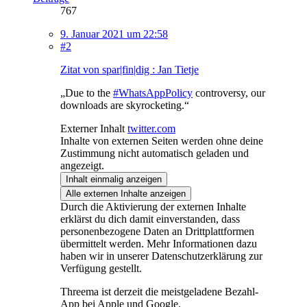
767
9. Januar 2021 um 22:58
#2
Zitat von spar|fin|dig : Jan Tietje
„Due to the
#WhatsAppPolicy
controversy, our
downloads are skyrocketing.“
Externer Inhalt
twitter.com
Inhalte von externen Seiten werden ohne deine
Zustimmung nicht automatisch geladen und
angezeigt.
Inhalt einmalig anzeigen
Alle externen Inhalte anzeigen
Durch die Aktivierung der externen Inhalte
erklärst du dich damit einverstanden, dass
personenbezogene Daten an Drittplattformen
übermittelt werden. Mehr Informationen dazu
haben wir in unserer Datenschutzerklärung zur
Verfügung gestellt.
Threema ist derzeit die meistgeladene Bezahl-
App bei Apple und Google.