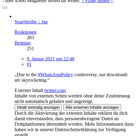
- über 4.800 Mitglieder helfen dir weiter.
> Frage stellen <
Spar|fin|dig :: Jan
Reaktionen
283
Beiträge
251
9. Januar 2021 um 22:48
#1
„Due to the
#WhatsAppPolicy
controversy, our downloads
are skyrocketing.“
Externer Inhalt
twitter.com
Inhalte von externen Seiten werden ohne deine Zustimmung
nicht automatisch geladen und angezeigt.
Inhalt einmalig anzeigen
Alle externen Inhalte anzeigen
Durch die Aktivierung der externen Inhalte erklärst du dich
damit einverstanden, dass personenbezogene Daten an
Drittplattformen übermittelt werden. Mehr Informationen dazu
haben wir in unserer Datenschutzerklärung zur Verfügung
gestellt.