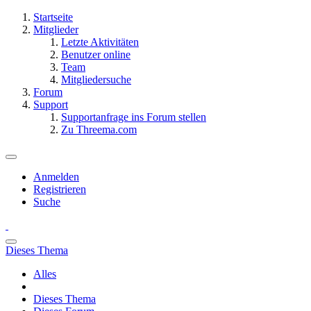
Startseite
Mitglieder
Letzte Aktivitäten
Benutzer online
Team
Mitgliedersuche
Forum
Support
Supportanfrage ins Forum stellen
Zu Threema.com
Anmelden
Registrieren
Suche
Dieses Thema
Alles
Dieses Thema