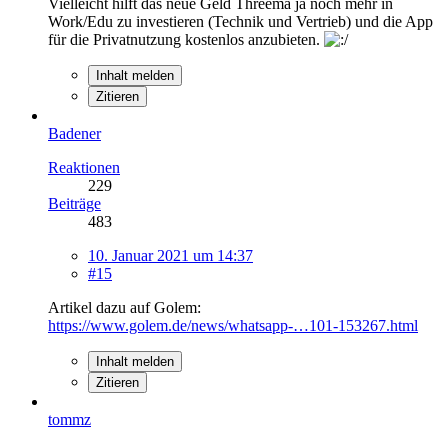
Vielleicht hilft das neue Geld Threema ja noch mehr in
Work/Edu zu investieren (Technik und Vertrieb) und die App
für die Privatnutzung kostenlos anzubieten.
Inhalt melden
Zitieren
Badener
Reaktionen
229
Beiträge
483
10. Januar 2021 um 14:37
#15
Artikel dazu auf Golem:
https://www.golem.de/news/whatsapp-…101-153267.html
Inhalt melden
Zitieren
tommz