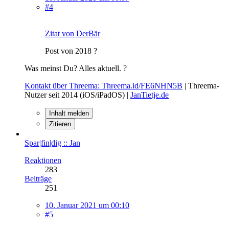
#4
Zitat von DerBär
Post von 2018 ?
Was meinst Du? Alles aktuell. ?
Kontakt über Threema: Threema.id/FE6NHN5B
| Threema-
Nutzer seit 2014 (iOS/iPadOS) |
JanTietje.de
Inhalt melden
Zitieren
Spar|fin|dig :: Jan
Reaktionen
283
Beiträge
251
10. Januar 2021 um 00:10
#5