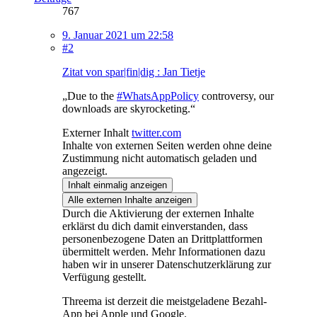
767
9. Januar 2021 um 22:58
#2
Zitat von spar|fin|dig : Jan Tietje
„Due to the
#WhatsAppPolicy
controversy, our
downloads are skyrocketing.“
Externer Inhalt
twitter.com
Inhalte von externen Seiten werden ohne deine
Zustimmung nicht automatisch geladen und
angezeigt.
Inhalt einmalig anzeigen
Alle externen Inhalte anzeigen
Durch die Aktivierung der externen Inhalte
erklärst du dich damit einverstanden, dass
personenbezogene Daten an Drittplattformen
übermittelt werden. Mehr Informationen dazu
haben wir in unserer Datenschutzerklärung zur
Verfügung gestellt.
Threema ist derzeit die meistgeladene Bezahl-
App bei Apple und Google.