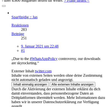
- über 4.800 Mitglieder helfen dir weiter.
> Frage stellen <
Spar|fin|dig :: Jan
Reaktionen
283
Beiträge
251
9. Januar 2021 um 22:48
#1
„Due to the
#WhatsAppPolicy
controversy, our downloads
are skyrocketing.“
Externer Inhalt
twitter.com
Inhalte von externen Seiten werden ohne deine Zustimmung
nicht automatisch geladen und angezeigt.
Inhalt einmalig anzeigen
Alle externen Inhalte anzeigen
Durch die Aktivierung der externen Inhalte erklärst du dich
damit einverstanden, dass personenbezogene Daten an
Drittplattformen übermittelt werden. Mehr Informationen dazu
haben wir in unserer Datenschutzerklärung zur Verfügung
gestellt.