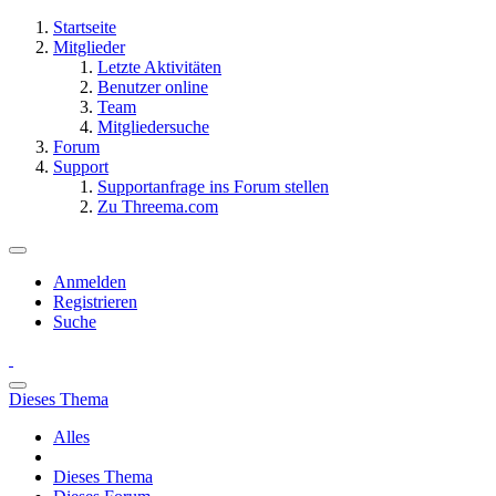
Startseite
Mitglieder
Letzte Aktivitäten
Benutzer online
Team
Mitgliedersuche
Forum
Support
Supportanfrage ins Forum stellen
Zu Threema.com
Anmelden
Registrieren
Suche
Dieses Thema
Alles
Dieses Thema