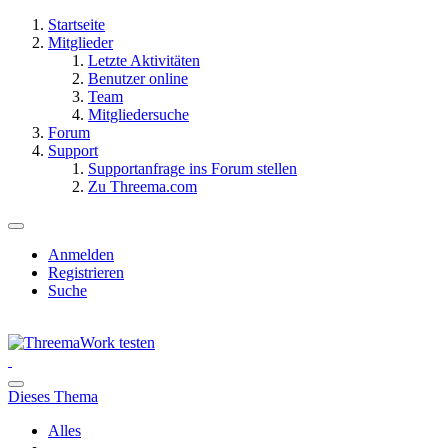
Startseite
Mitglieder
Letzte Aktivitäten
Benutzer online
Team
Mitgliedersuche
Forum
Support
Supportanfrage ins Forum stellen
Zu Threema.com
Anmelden
Registrieren
Suche
Dieses Thema
Alles