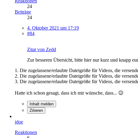
Reaktionen
24
Beiträge
24
4. Oktober 2021 um 17:19
#84
Zitat von Zedd
Zur besseren Übersicht, bitte hier nur kurz und knapp eu
1. Die zugelassene/erlaubte Dateigröße für Videos, die vers
2. Die zugelassene/erlaubte Dateigröße für Videos, die vers
3. Die zugelassene/erlaubte Dateigröße für Videos, die vers
Hatte ich schon gesagt, dass ich mir wünsche, dass... 😉
Inhalt melden
Zitieren
jdoe
Reaktionen
6