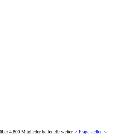
ber 4.800 Mitglieder helfen dir weiter.
> Frage stellen <