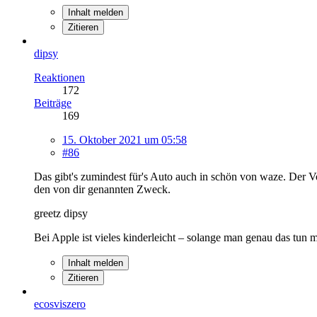
Inhalt melden
Zitieren
dipsy
Reaktionen
172
Beiträge
169
15. Oktober 2021 um 05:58
#86
Das gibt's zumindest für's Auto auch in schön von waze. Der Vor
den von dir genannten Zweck.
greetz dipsy
Bei Apple ist vieles kinderleicht – solange man genau das tun
Inhalt melden
Zitieren
ecosviszero