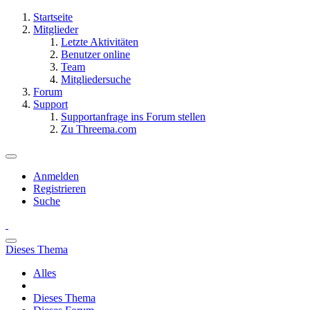
Startseite
Mitglieder
Letzte Aktivitäten
Benutzer online
Team
Mitgliedersuche
Forum
Support
Supportanfrage ins Forum stellen
Zu Threema.com
Anmelden
Registrieren
Suche
Dieses Thema
Alles
Dieses Thema