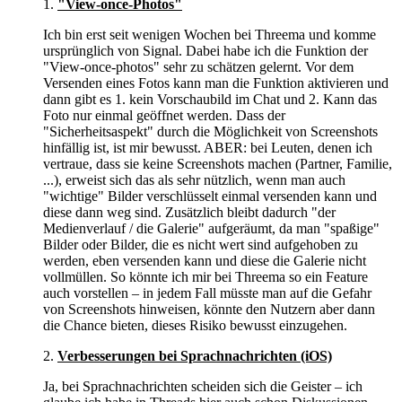
1.
"View-once-Photos"
Ich bin erst seit wenigen Wochen bei Threema und komme
ursprünglich von Signal. Dabei habe ich die Funktion der
"View-once-photos" sehr zu schätzen gelernt. Vor dem
Versenden eines Fotos kann man die Funktion aktivieren und
dann gibt es 1. kein Vorschaubild im Chat und 2. Kann das
Foto nur einmal geöffnet werden. Dass der
"Sicherheitsaspekt" durch die Möglichkeit von Screenshots
hinfällig ist, ist mir bewusst. ABER: bei Leuten, denen ich
vertraue, dass sie keine Screenshots machen (Partner, Familie,
...), erweist sich das als sehr nützlich, wenn man auch
"wichtige" Bilder verschlüsselt einmal versenden kann und
diese dann weg sind. Zusätzlich bleibt dadurch "der
Medienverlauf / die Galerie" aufgeräumt, da man "spaßige"
Bilder oder Bilder, die es nicht wert sind aufgehoben zu
werden, eben versenden kann und diese die Galerie nicht
vollmüllen. So könnte ich mir bei Threema so ein Feature
auch vorstellen – in jedem Fall müsste man auf die Gefahr
von Screenshots hinweisen, könnte den Nutzern aber dann
die Chance bieten, dieses Risiko bewusst einzugehen.
2.
Verbesserungen bei Sprachnachrichten (iOS)
Ja, bei Sprachnachrichten scheiden sich die Geister – ich