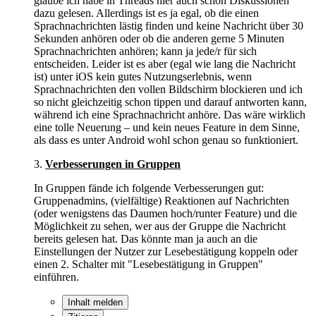
glaube ich habe in Threads hier auch schon Diskussionen
dazu gelesen. Allerdings ist es ja egal, ob die einen
Sprachnachrichten lästig finden und keine Nachricht über 30
Sekunden anhören oder ob die anderen gerne 5 Minuten
Sprachnachrichten anhören; kann ja jede/r für sich
entscheiden. Leider ist es aber (egal wie lang die Nachricht
ist) unter iOS kein gutes Nutzungserlebnis, wenn
Sprachnachrichten den vollen Bildschirm blockieren und ich
so nicht gleichzeitig schon tippen und darauf antworten kann,
während ich eine Sprachnachricht anhöre. Das wäre wirklich
eine tolle Neuerung – und kein neues Feature in dem Sinne,
als dass es unter Android wohl schon genau so funktioniert.
3.
Verbesserungen in Gruppen
In Gruppen fände ich folgende Verbesserungen gut:
Gruppenadmins, (vielfältige) Reaktionen auf Nachrichten
(oder wenigstens das Daumen hoch/runter Feature) und die
Möglichkeit zu sehen, wer aus der Gruppe die Nachricht
bereits gelesen hat. Das könnte man ja auch an die
Einstellungen der Nutzer zur Lesebestätigung koppeln oder
einen 2. Schalter mit "Lesebestätigung in Gruppen"
einführen.
Inhalt melden