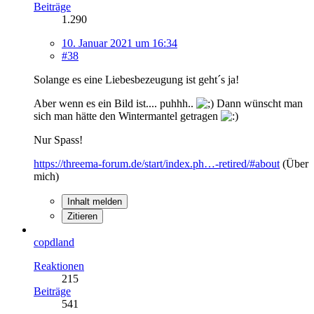
Beiträge
1.290
10. Januar 2021 um 16:34
#38
Solange es eine Liebesbezeugung ist geht´s ja!
Aber wenn es ein Bild ist.... puhhh..
Dann wünscht man
sich man hätte den Wintermantel getragen
Nur Spass!
https://threema-forum.de/start/index.ph…-retired/#about
(Über
mich)
Inhalt melden
Zitieren
copdland
Reaktionen
215
Beiträge
541