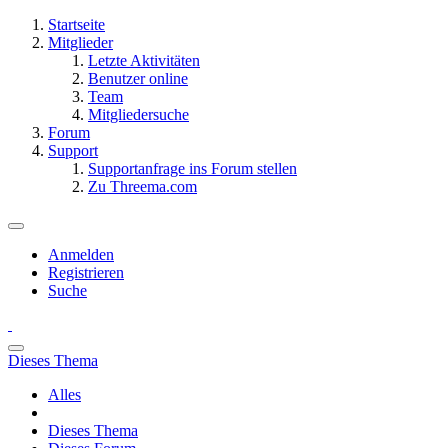
Startseite
Mitglieder
Letzte Aktivitäten
Benutzer online
Team
Mitgliedersuche
Forum
Support
Supportanfrage ins Forum stellen
Zu Threema.com
Anmelden
Registrieren
Suche
Dieses Thema
Alles
Dieses Thema