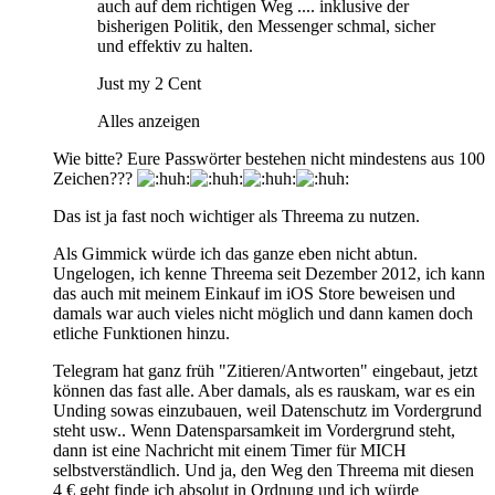
auch auf dem richtigen Weg .... inklusive der
bisherigen Politik, den Messenger schmal, sicher
und effektiv zu halten.
Just my 2 Cent
Alles anzeigen
Wie bitte? Eure Passwörter bestehen nicht mindestens aus 100
Zeichen???
Das ist ja fast noch wichtiger als Threema zu nutzen.
Als Gimmick würde ich das ganze eben nicht abtun.
Ungelogen, ich kenne Threema seit Dezember 2012, ich kann
das auch mit meinem Einkauf im iOS Store beweisen und
damals war auch vieles nicht möglich und dann kamen doch
etliche Funktionen hinzu.
Telegram hat ganz früh "Zitieren/Antworten" eingebaut, jetzt
können das fast alle. Aber damals, als es rauskam, war es ein
Unding sowas einzubauen, weil Datenschutz im Vordergrund
steht usw.. Wenn Datensparsamkeit im Vordergrund steht,
dann ist eine Nachricht mit einem Timer für MICH
selbstverständlich. Und ja, den Weg den Threema mit diesen
4 € geht finde ich absolut in Ordnung und ich würde