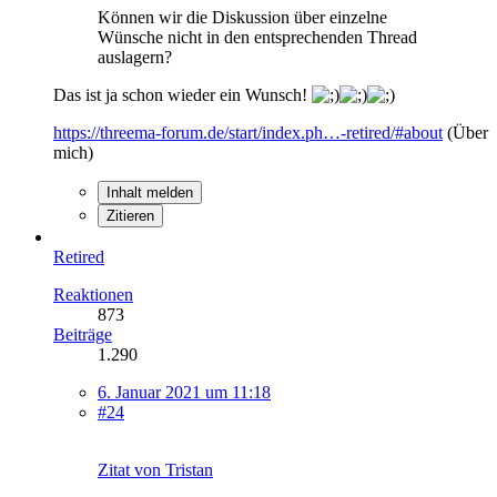
Können wir die Diskussion über einzelne
Wünsche nicht in den entsprechenden Thread
auslagern?
Das ist ja schon wieder ein Wunsch!
https://threema-forum.de/start/index.ph…-retired/#about
(Über
mich)
Inhalt melden
Zitieren
Retired
Reaktionen
873
Beiträge
1.290
6. Januar 2021 um 11:18
#24
Zitat von Tristan