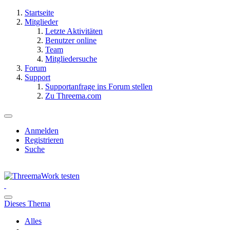
Startseite
Mitglieder
Letzte Aktivitäten
Benutzer online
Team
Mitgliedersuche
Forum
Support
Supportanfrage ins Forum stellen
Zu Threema.com
Anmelden
Registrieren
Suche
Dieses Thema
Alles