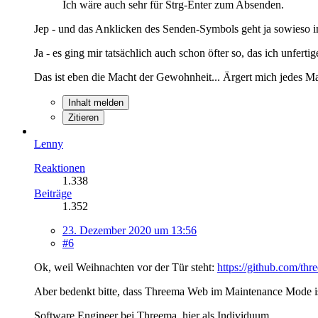
Ich wäre auch sehr für Strg-Enter zum Absenden.
Jep - und das Anklicken des Senden-Symbols geht ja sowieso i
Ja - es ging mir tatsächlich auch schon öfter so, das ich unfe
Das ist eben die Macht der Gewohnheit... Ärgert mich jedes Ma
Inhalt melden
Zitieren
Lenny
Reaktionen
1.338
Beiträge
1.352
23. Dezember 2020 um 13:56
#6
Ok, weil Weihnachten vor der Tür steht:
https://github.com/th
Aber bedenkt bitte, dass Threema Web im Maintenance Mode ist 
Software Engineer bei Threema, hier als Individuum.