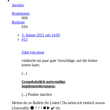
Jaroslav
Reaktionen
604
Beiträge
616
3. Januar 2021 um 14:05
#13
Zitat von anon
vielleicht ein paar gute Vorschläge, auf die bisher
keiner kam:
[...]
Grundsätzlich notwendige
Implementierungen:
[...] Punkte machen
Meinst du so Bullets für Listen? Da nehm ich einfach sowas
(Auswahl): ⚫ ? ? ? ◼️ ▶️ ✔️ etc.