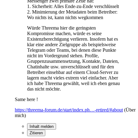
Messenger zwei primäre Zeile hat:
1. Sicherheit: Alles Ende-zu-Ende verschlüsselt
2. Minimierung der Metadaten beim Betreiber:
Wo nichts ist, kann nichts wegkommen
Würde Threema hier die geringsten
Kompromisse machen, würde es seine
Existenzberechtigung verlieren. Insofern hat es
klar eine andere Zielgruppe als beispielsweise
Telegram oder Teams, bei denen diese Punkte
nicht im Vordergrund stehen. Profile,
Gruppenzusammensetzung, Kontakte, Dateien,
Chatinhalte usw. unverschlüsselt und für den
Betreiber einsehbar auf einem Cloud-Server zu
lagern macht vieles extrem viel einfacher. Aber
ich habe Threema gewählt, weil ich eben genau
das nicht möchte.
Same here !
https://threema-forum.de/start/index.ph…-retired/#about
(Über
mich)
Inhalt melden
Zitieren