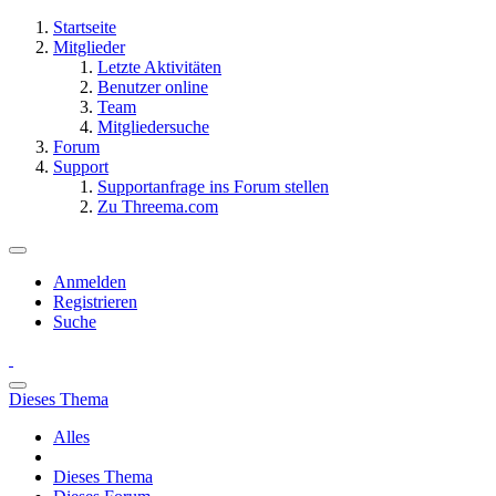
Startseite
Mitglieder
Letzte Aktivitäten
Benutzer online
Team
Mitgliedersuche
Forum
Support
Supportanfrage ins Forum stellen
Zu Threema.com
Anmelden
Registrieren
Suche
Dieses Thema
Alles
Dieses Thema