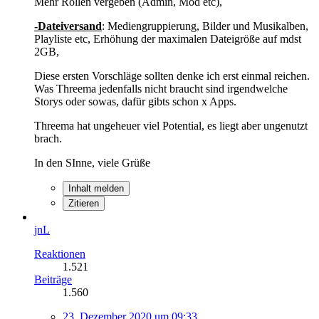
Mehr Rollen vergeben (Admin, Mod etc),
-Dateiversand
: Mediengruppierung, Bilder und Musikalben,
Playliste etc, Erhöhung der maximalen Dateigröße auf mdst
2GB,
Diese ersten Vorschläge sollten denke ich erst einmal reichen.
Was Threema jedenfalls nicht braucht sind irgendwelche
Storys oder sowas, dafür gibts schon x Apps.
Threema hat ungeheuer viel Potential, es liegt aber ungenutzt
brach.
In den SInne, viele Grüße
Inhalt melden
Zitieren
jnL
Reaktionen
1.521
Beiträge
1.560
23. Dezember 2020 um 09:33