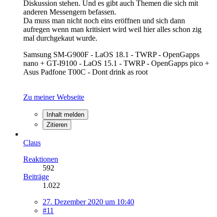
Diskussion stehen. Und es gibt auch Themen die sich mit
anderen Messengern befassen.
Da muss man nicht noch eins eröffnen und sich dann
aufregen wenn man kritisiert wird weil hier alles schon zig
mal durchgekaut wurde.
Samsung SM-G900F - LaOS 18.1 - TWRP - OpenGapps
nano + GT-I9100 - LaOS 15.1 - TWRP - OpenGapps pico +
Asus Padfone T00C - Dont drink as root
Zu meiner Webseite
Inhalt melden
Zitieren
Claus
Reaktionen
592
Beiträge
1.022
27. Dezember 2020 um 10:40
#11