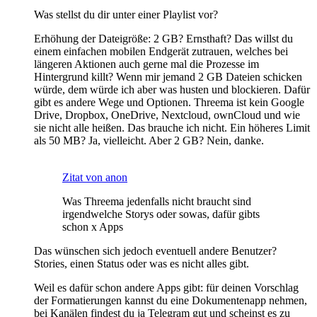
Was stellst du dir unter einer Playlist vor?
Erhöhung der Dateigröße: 2 GB? Ernsthaft? Das willst du
einem einfachen mobilen Endgerät zutrauen, welches bei
längeren Aktionen auch gerne mal die Prozesse im
Hintergrund killt? Wenn mir jemand 2 GB Dateien schicken
würde, dem würde ich aber was husten und blockieren. Dafür
gibt es andere Wege und Optionen. Threema ist kein Google
Drive, Dropbox, OneDrive, Nextcloud, ownCloud und wie
sie nicht alle heißen. Das brauche ich nicht. Ein höheres Limit
als 50 MB? Ja, vielleicht. Aber 2 GB? Nein, danke.
Zitat von anon
Was Threema jedenfalls nicht braucht sind
irgendwelche Storys oder sowas, dafür gibts
schon x Apps
Das wünschen sich jedoch eventuell andere Benutzer?
Stories, einen Status oder was es nicht alles gibt.
Weil es dafür schon andere Apps gibt: für deinen Vorschlag
der Formatierungen kannst du eine Dokumentenapp nehmen,
bei Kanälen findest du ja Telegram gut und scheinst es zu