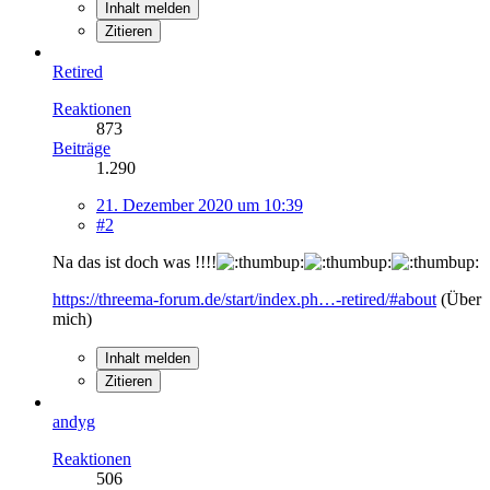
Inhalt melden
Zitieren
Retired
Reaktionen
873
Beiträge
1.290
21. Dezember 2020 um 10:39
#2
Na das ist doch was !!!!
https://threema-forum.de/start/index.ph…-retired/#about
(Über
mich)
Inhalt melden
Zitieren
andyg
Reaktionen
506