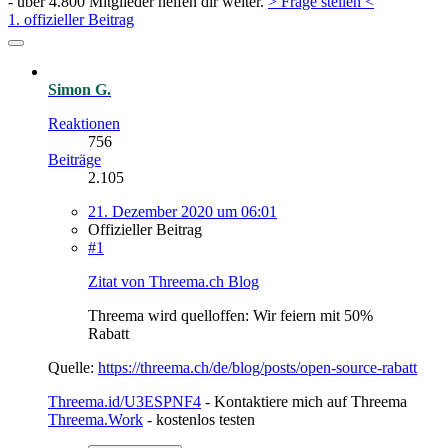
- über 4.800 Mitglieder helfen dir weiter.
> Frage stellen <
1. offizieller Beitrag
Simon G.
Reaktionen
756
Beiträge
2.105
21. Dezember 2020 um 06:01
Offizieller Beitrag
#1
Zitat von Threema.ch Blog
Threema wird quelloffen: Wir feiern mit 50%
Rabatt
Quelle:
https://threema.ch/de/blog/posts/open-source-rabatt
Threema.id/U3ESPNF4
- Kontaktiere mich auf Threema
Threema.Work
- kostenlos testen