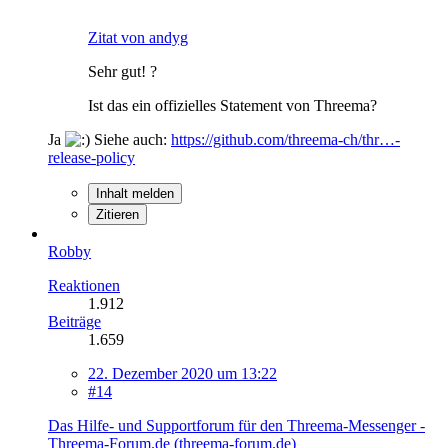
Zitat von andyg
Sehr gut! ?
Ist das ein offizielles Statement von Threema?
Ja
Siehe auch:
https://github.com/threema-ch/thr…-
release-policy
Inhalt melden
Zitieren
Robby
Reaktionen
1.912
Beiträge
1.659
22. Dezember 2020 um 13:22
#14
Das Hilfe- und Supportforum für den Threema-Messenger -
Threema-Forum.de (threema-forum.de)