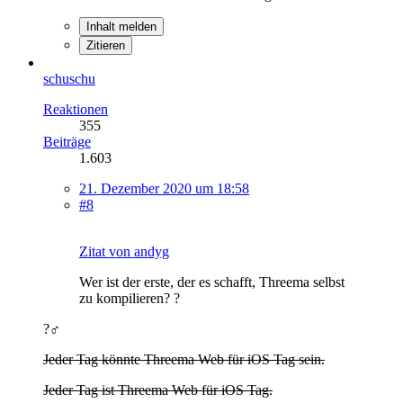
Inhalt melden
Zitieren
schuschu
Reaktionen
355
Beiträge
1.603
21. Dezember 2020 um 18:58
#8
Zitat von andyg
Wer ist der erste, der es schafft, Threema selbst
zu kompilieren? ?
?‍♂️
Jeder Tag könnte Threema Web für iOS Tag sein.
Jeder Tag ist Threema Web für iOS Tag.