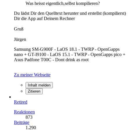
Was heisst eigentlich,selbst kompilieren?
Du lädst Dir den Quelltext herunter und erstellst (kompilierst)
Dir die App auf Deinem Rechner
Gruß
Jürgen
Samsung SM-G900F - LaOS 18.1 - TWRP - OpenGapps
nano + GT-I9100 - LaOS 15.1 - TWRP - OpenGapps pico +
Asus Padfone T00C - Dont drink as root
Zu meiner Webseite
Inhalt melden
Zitieren
Retired
Reaktionen
873
Beiträge
1.290