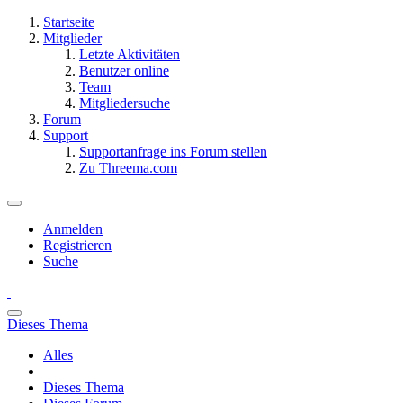
Startseite
Mitglieder
Letzte Aktivitäten
Benutzer online
Team
Mitgliedersuche
Forum
Support
Supportanfrage ins Forum stellen
Zu Threema.com
Anmelden
Registrieren
Suche
Dieses Thema
Alles
Dieses Thema