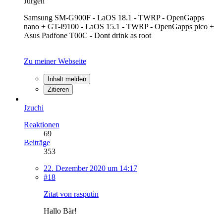
Jürgen
Samsung SM-G900F - LaOS 18.1 - TWRP - OpenGapps
nano + GT-I9100 - LaOS 15.1 - TWRP - OpenGapps pico +
Asus Padfone T00C - Dont drink as root
Zu meiner Webseite
Inhalt melden
Zitieren
Jzuchi
Reaktionen
69
Beiträge
353
22. Dezember 2020 um 14:17
#18
Zitat von rasputin
Hallo Bär!