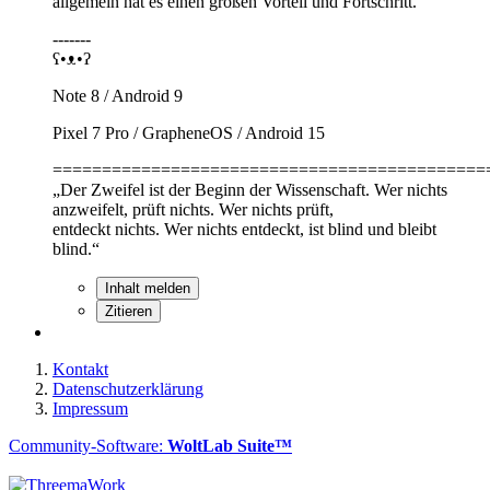
allgemein hat es einen großen Vorteil und Fortschritt.
-------
ʕ•ᴥ•ʔ
Note 8 / Android 9
Pixel 7 Pro / GrapheneOS / Android 15
============================================
„Der Zweifel ist der Beginn der Wissenschaft. Wer nichts
anzweifelt, prüft nichts. Wer nichts prüft,
entdeckt nichts. Wer nichts entdeckt, ist blind und bleibt
blind.“
Inhalt melden
Zitieren
Kontakt
Datenschutzerklärung
Impressum
Community-Software:
WoltLab Suite™