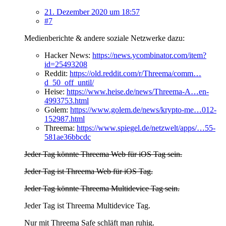
21. Dezember 2020 um 18:57
#7
Medienberichte & andere soziale Netzwerke dazu:
Hacker News:
https://news.ycombinator.com/item?
id=25493208
Reddit:
https://old.reddit.com/r/Threema/comm…
d_50_off_until/
Heise:
https://www.heise.de/news/Threema-A…en-
4993753.html
Golem:
https://www.golem.de/news/krypto-me…012-
152987.html
Threema:
https://www.spiegel.de/netzwelt/apps/…55-
581ae36bbcdc
Jeder Tag könnte Threema Web für iOS Tag sein.
Jeder Tag ist Threema Web für iOS Tag.
Jeder Tag könnte Threema Multidevice Tag sein.
Jeder Tag ist Threema Multidevice Tag.
Nur mit Threema Safe schläft man ruhig.