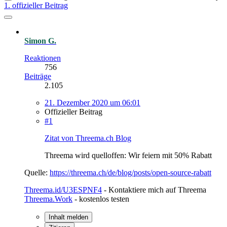
1. offizieller Beitrag
Simon G.
Reaktionen
756
Beiträge
2.105
21. Dezember 2020 um 06:01
Offizieller Beitrag
#1
Zitat von Threema.ch Blog
Threema wird quelloffen: Wir feiern mit 50% Rabatt
Quelle:
https://threema.ch/de/blog/posts/open-source-rabatt
Threema.id/U3ESPNF4
- Kontaktiere mich auf Threema
Threema.Work
- kostenlos testen
Inhalt melden