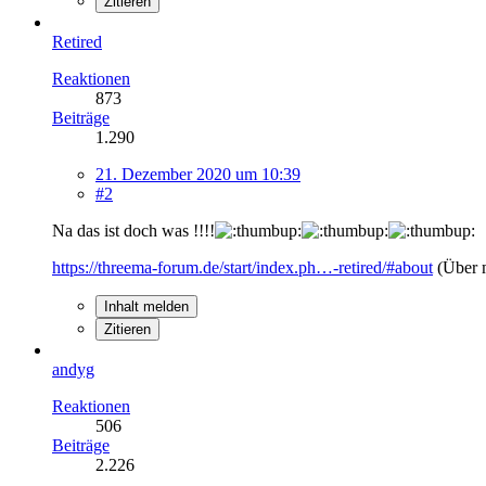
Zitieren
Retired
Reaktionen
873
Beiträge
1.290
21. Dezember 2020 um 10:39
#2
Na das ist doch was !!!!
https://threema-forum.de/start/index.ph…-retired/#about
(Über 
Inhalt melden
Zitieren
andyg
Reaktionen
506
Beiträge
2.226