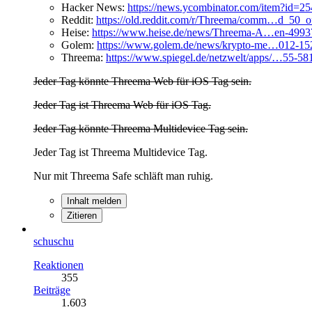
Hacker News:
https://news.ycombinator.com/item?id=2
Reddit:
https://old.reddit.com/r/Threema/comm…d_50_of
Heise:
https://www.heise.de/news/Threema-A…en-4993
Golem:
https://www.golem.de/news/krypto-me…012-15
Threema:
https://www.spiegel.de/netzwelt/apps/…55-5
Jeder Tag könnte Threema Web für iOS Tag sein.
Jeder Tag ist Threema Web für iOS Tag.
Jeder Tag könnte Threema Multidevice Tag sein.
Jeder Tag ist Threema Multidevice Tag.
Nur mit Threema Safe schläft man ruhig.
Inhalt melden
Zitieren
schuschu
Reaktionen
355
Beiträge
1.603