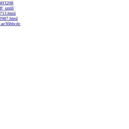
5493208
f_until/
753.html
2987.html
81ae36bbcdc