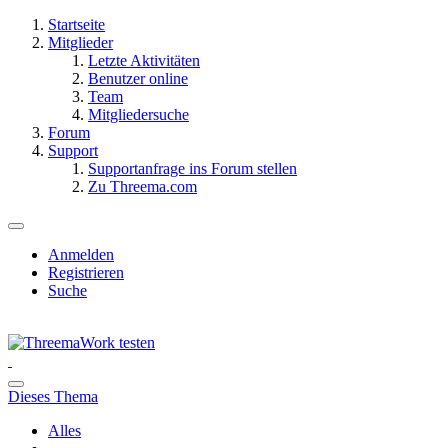
Startseite
Mitglieder
Letzte Aktivitäten
Benutzer online
Team
Mitgliedersuche
Forum
Support
Supportanfrage ins Forum stellen
Zu Threema.com
Anmelden
Registrieren
Suche
Dieses Thema
Alles