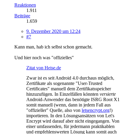
Reaktionen
1.911
Beiträge
1.659
9. Dezember 2020 um 12:24
#7
Kann man, hab ich selbst schon gemacht.
Und hier noch was "offizielles"
Zitat von Heise.de
Zwar ist es seit Android 4.0 durchaus möglich,
Zertifikate als sogenannte "User-Trusted
Certificates" manuell dem Zertifikatsspeicher
hinzuzufügen. In Einzelfällen könnten
versierte
Android-Anwender das benötigte ISRG Root X1
somit manuell (wenn, dann in jedem Fall aus
"offizieller" Quelle, also von
letsencrypt.org
!)
importieren. In den Lösungsansätzen von Let's
Encrypt wird darauf aber nicht eingegangen. Von
einer umfassenden, für jedermann praktikablen
und empfehlenswerten Lösung kann somit auch