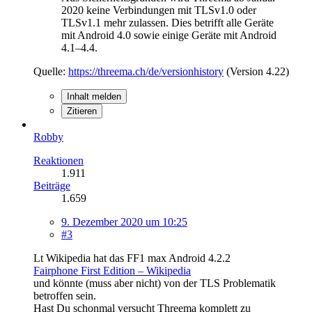
2020 keine Verbindungen mit TLSv1.0 oder
TLSv1.1 mehr zulassen. Dies betrifft alle Geräte
mit Android 4.0 sowie einige Geräte mit Android
4.1–4.4.
Quelle:
https://threema.ch/de/versionhistory
(Version 4.22)
Inhalt melden
Zitieren
Robby
Reaktionen
1.911
Beiträge
1.659
9. Dezember 2020 um 10:25
#3
Lt Wikipedia hat das FF1 max Android 4.2.2
Fairphone First Edition – Wikipedia
und könnte (muss aber nicht) von der TLS Problematik
betroffen sein.
Hast Du schonmal versucht Threema komplett zu