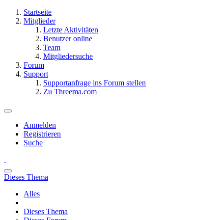
Startseite
Mitglieder
Letzte Aktivitäten
Benutzer online
Team
Mitgliedersuche
Forum
Support
Supportanfrage ins Forum stellen
Zu Threema.com
Anmelden
Registrieren
Suche
Dieses Thema
Alles
Dieses Thema