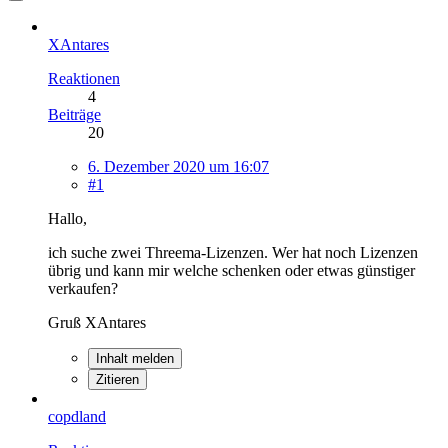
XAntares
Reaktionen
4
Beiträge
20
6. Dezember 2020 um 16:07
#1
Hallo,
ich suche zwei Threema-Lizenzen. Wer hat noch Lizenzen
übrig und kann mir welche schenken oder etwas günstiger
verkaufen?
Gruß XAntares
Inhalt melden
Zitieren
copdland