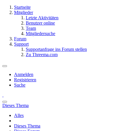
Startseite
Mitglieder
Letzte Aktivitäten
Benutzer online
Team
Mitgliedersuche
Forum
Support
Supportanfrage ins Forum stellen
Zu Threema.com
Anmelden
Registrieren
Suche
Dieses Thema
Alles
Dieses Thema