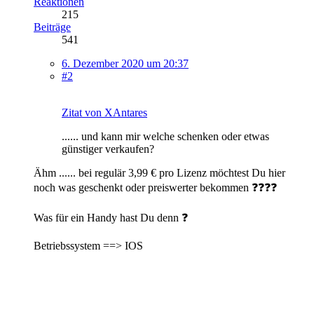
Reaktionen
215
Beiträge
541
6. Dezember 2020 um 20:37
#2
Zitat von XAntares
......
und kann mir welche schenken oder etwas
günstiger verkaufen?
Ähm ...... bei regulär 3,99 € pro Lizenz möchtest Du hier
noch was geschenkt oder preiswerter bekommen ❓❓❓❓
Was für ein Handy hast Du denn ❓
Betriebssystem ==> IOS