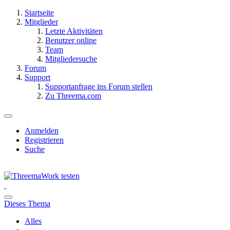
Startseite
Mitglieder
Letzte Aktivitäten
Benutzer online
Team
Mitgliedersuche
Forum
Support
Supportanfrage ins Forum stellen
Zu Threema.com
Anmelden
Registrieren
Suche
Dieses Thema
Alles