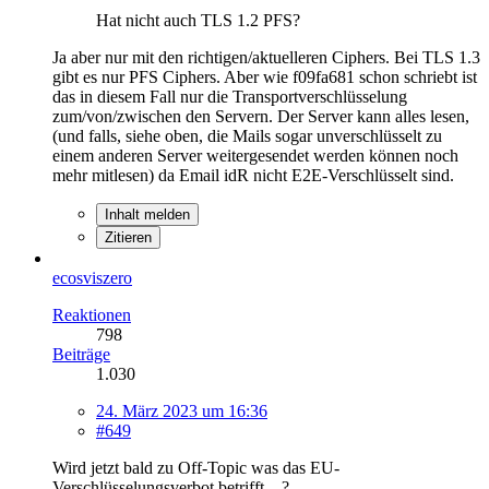
Hat nicht auch TLS 1.2 PFS?
Ja aber nur mit den richtigen/aktuelleren Ciphers. Bei TLS 1.3
gibt es nur PFS Ciphers. Aber wie f09fa681 schon schriebt ist
das in diesem Fall nur die Transportverschlüsselung
zum/von/zwischen den Servern. Der Server kann alles lesen,
(und falls, siehe oben, die Mails sogar unverschlüsselt zu
einem anderen Server weitergesendet werden können noch
mehr mitlesen) da Email idR nicht E2E-Verschlüsselt sind.
Inhalt melden
Zitieren
ecosviszero
Reaktionen
798
Beiträge
1.030
24. März 2023 um 16:36
#649
Wird jetzt bald zu Off-Topic was das EU-
Verschlüsselungsverbot betrifft ...?