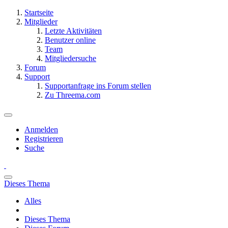
Startseite
Mitglieder
Letzte Aktivitäten
Benutzer online
Team
Mitgliedersuche
Forum
Support
Supportanfrage ins Forum stellen
Zu Threema.com
Anmelden
Registrieren
Suche
Dieses Thema
Alles
Dieses Thema