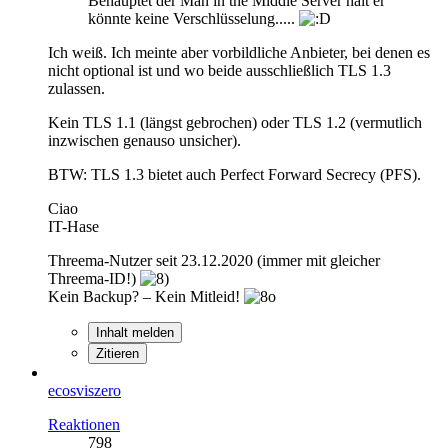
Behauptet der Man in the Middle Server halt er
könnte keine Verschlüsselung.....
Ich weiß. Ich meinte aber vorbildliche Anbieter, bei denen es
nicht optional ist und wo beide ausschließlich TLS 1.3
zulassen.
Kein TLS 1.1 (längst gebrochen) oder TLS 1.2 (vermutlich
inzwischen genauso unsicher).
BTW: TLS 1.3 bietet auch Perfect Forward Secrecy (PFS).
Ciao
IT-Hase
Threema-Nutzer seit 23.12.2020 (immer mit gleicher
Threema-ID!)
Kein Backup? – Kein Mitleid!
Inhalt melden
Zitieren
ecosviszero
Reaktionen
798