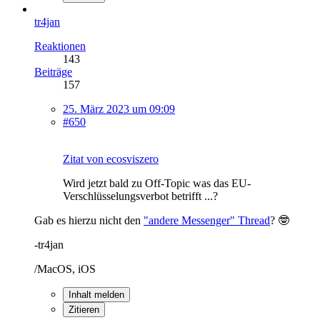
tr4jan
Reaktionen
143
Beiträge
157
25. März 2023 um 09:09
#650
Zitat von ecosviszero
Wird jetzt bald zu Off-Topic was das EU-
Verschlüsselungsverbot betrifft ...?
Gab es hierzu nicht den
"andere Messenger" Thread
? 🤓
-tr4jan
/MacOS, iOS
Inhalt melden
Zitieren