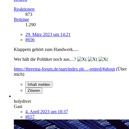
Reaktionen
873
Beiträge
1.290
29. März 2023 um 14:21
#656
Klappern gehört zum Handwerk.....
Wer hält die Politiker noch aus....?
https://threema-forum.de/start/index.ph…-retired/#about
(Über
mich)
Inhalt melden
Zitieren
holydiver
Gast
4. April 2023 um 18:37
#657