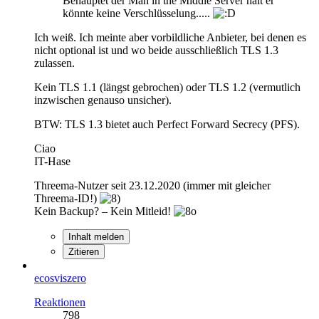
Behauptet der Man in the Middle Server halt er
könnte keine Verschlüsselung.....
Ich weiß. Ich meinte aber vorbildliche Anbieter, bei denen es
nicht optional ist und wo beide ausschließlich TLS 1.3
zulassen.
Kein TLS 1.1 (längst gebrochen) oder TLS 1.2 (vermutlich
inzwischen genauso unsicher).
BTW: TLS 1.3 bietet auch Perfect Forward Secrecy (PFS).
Ciao
IT-Hase
Threema-Nutzer seit 23.12.2020 (immer mit gleicher
Threema-ID!)
Kein Backup? – Kein Mitleid!
Inhalt melden
Zitieren
ecosviszero
Reaktionen
798