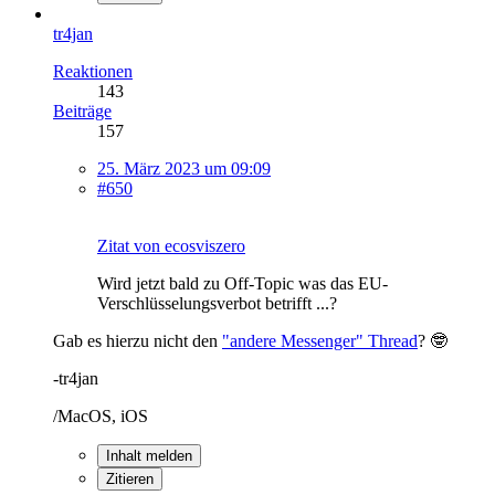
tr4jan
Reaktionen
143
Beiträge
157
25. März 2023 um 09:09
#650
Zitat von ecosviszero
Wird jetzt bald zu Off-Topic was das EU-
Verschlüsselungsverbot betrifft ...?
Gab es hierzu nicht den
"andere Messenger" Thread
? 🤓
-tr4jan
/MacOS, iOS
Inhalt melden
Zitieren