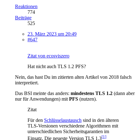
Reaktionen
774
Beiträge
525
23. März 2023 um 20:49
#647
Zitat von ecosviszero
Hat nicht auch TLS 1.2 PFS?
Nein, das hast Du im zitierten alten Artikel von 2018 falsch
interpretiert.
Das BSI meinte das anders:
mindestens TLS 1.2
(dann aber
nur für Anwendungen) mit
PFS
(nutzen).
Zitat
Für den
Schlüsselaustausch
sind in den älteren
TLS-Versionen verschiedene Algorithmen mit
unterschiedlichen Sicherheitsgarantien im
[1]
Einsatz. Die neueste Version TLS 1.3