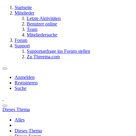
Startseite
Mitglieder
Letzte Aktivitäten
Benutzer online
Team
Mitgliedersuche
Forum
Support
Supportanfrage ins Forum stellen
Zu Threema.com
Anmelden
Registrieren
Suche
Dieses Thema
Alles
Dieses Thema