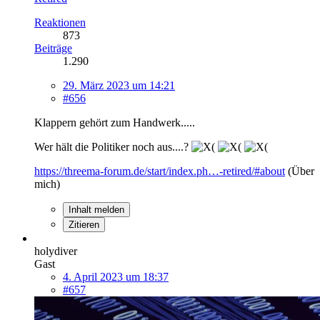
Reaktionen
873
Beiträge
1.290
29. März 2023 um 14:21
#656
Klappern gehört zum Handwerk.....
Wer hält die Politiker noch aus....?
https://threema-forum.de/start/index.ph…-retired/#about
(Über
mich)
Inhalt melden
Zitieren
holydiver
Gast
4. April 2023 um 18:37
#657