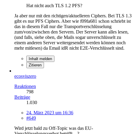
Hat nicht auch TLS 1.2 PFS?
Ja aber nur mit den richtigen/aktuelleren Ciphers. Bei TLS 1.3
gibt es nur PFS Ciphers. Aber wie f09fa681 schon schriebt ist
das in diesem Fall nur die Transportverschlüsselung
zum/von/zwischen den Servern. Der Server kann alles lesen,
(und falls, siehe oben, die Mails sogar unverschlüsselt zu
einem anderen Server weitergesendet werden können noch
mehr mitlesen) da Email idR nicht E2E-Verschlüsselt sind.
Inhalt melden
Zitieren
ecosviszero
Reaktionen
798
Beiträge
1.030
24. März 2023 um 16:36
#649
Wird jetzt bald zu Off-Topic was das EU-
Verschlüsselungsverbot betrifft ...?