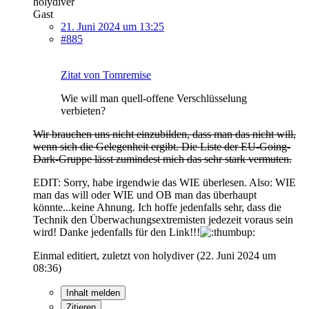
holydiver
Gast
21. Juni 2024 um 13:25
#885
Zitat von Tomremise
Wie will man quell-offene Verschlüsselung
verbieten?
Wir brauchen uns nicht einzubilden, dass man das nicht will,
wenn sich die Gelegenheit ergibt. Die Liste der EU-Going-
Dark-Gruppe lässt zumindest mich das sehr stark vermuten.
EDIT: Sorry, habe irgendwie das WIE überlesen. Also: WIE
man das will oder WIE und OB man das überhaupt
könnte...keine Ahnung. Ich hoffe jedenfalls sehr, dass die
Technik den Überwachungsextremisten jedezeit voraus sein
wird! Danke jedenfalls für den Link!!!
Einmal editiert, zuletzt von holydiver (
22. Juni 2024 um
08:36
)
Inhalt melden
Zitieren