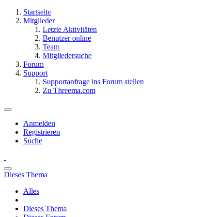
Startseite
Mitglieder
Letzte Aktivitäten
Benutzer online
Team
Mitgliedersuche
Forum
Support
Supportanfrage ins Forum stellen
Zu Threema.com
Anmelden
Registrieren
Suche
Dieses Thema
Alles
Dieses Thema