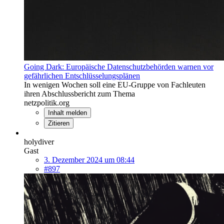
Going Dark: Europäische Datenschutzbehörden warnen vor
gefährlichen Entschlüsselungsplänen
In wenigen Wochen soll eine EU-Gruppe von Fachleuten
ihren Abschlussbericht zum Thema
netzpolitik.org
Inhalt melden
Zitieren
holydiver
Gast
3. Dezember 2024 um 08:44
#897