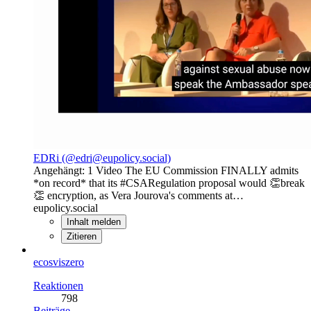
EDRi (@edri@eupolicy.social)
Angehängt: 1 Video The EU Commission FINALLY admits
*on record* that its #CSARegulation proposal would 👏break
👏 encryption, as Vera Jourova's comments at…
eupolicy.social
Inhalt melden
Zitieren
ecosviszero
Reaktionen
798
Beiträge