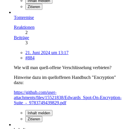
Inhalt melden
Zitieren
Tomremise
Reaktionen
2
Beiträge
3
21. Juni 2024 um 13:17
#884
Wie will man quell-offene Verschlüsselung verbieten?
Hinweise dazu im quelloffenen Handbuch "Encryption"
dazu:
https://github.com/user-
attachments/files/15521838/Edwards_Spot-On-Encryption-
Suite_-_9783749439829.pdf
Inhalt melden
Zitieren