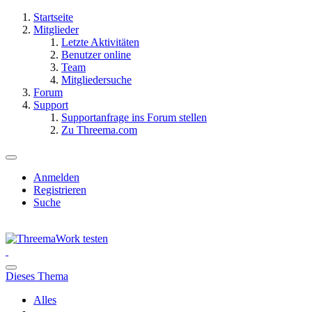
Startseite
Mitglieder
Letzte Aktivitäten
Benutzer online
Team
Mitgliedersuche
Forum
Support
Supportanfrage ins Forum stellen
Zu Threema.com
Anmelden
Registrieren
Suche
Dieses Thema
Alles