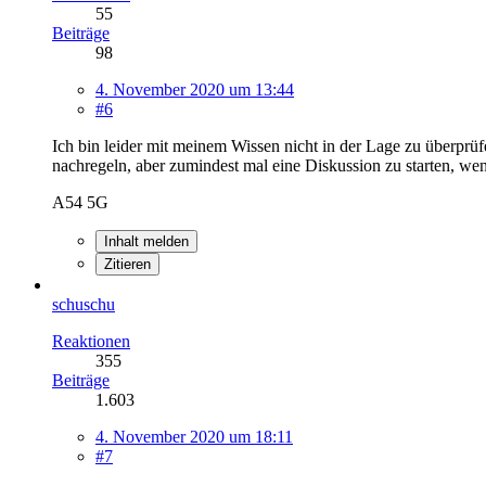
55
Beiträge
98
4. November 2020 um 13:44
#6
Ich bin leider mit meinem Wissen nicht in der Lage zu überprüf
nachregeln, aber zumindest mal eine Diskussion zu starten, we
A54 5G
Inhalt melden
Zitieren
schuschu
Reaktionen
355
Beiträge
1.603
4. November 2020 um 18:11
#7