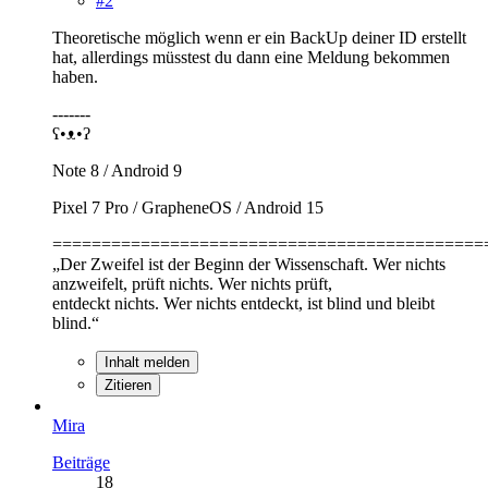
#2
Theoretische möglich wenn er ein BackUp deiner ID erstellt
hat, allerdings müsstest du dann eine Meldung bekommen
haben.
-------
ʕ•ᴥ•ʔ
Note 8 / Android 9
Pixel 7 Pro / GrapheneOS / Android 15
============================================
„Der Zweifel ist der Beginn der Wissenschaft. Wer nichts
anzweifelt, prüft nichts. Wer nichts prüft,
entdeckt nichts. Wer nichts entdeckt, ist blind und bleibt
blind.“
Inhalt melden
Zitieren
Mira
Beiträge
18