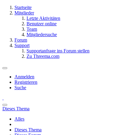
Startseite
Mitglieder
Letzte Aktivitäten
Benutzer online
Team
Mitgliedersuche
Forum
Support
Supportanfrage ins Forum stellen
Zu Threema.com
Anmelden
Registrieren
Suche
Dieses Thema
Alles
Dieses Thema