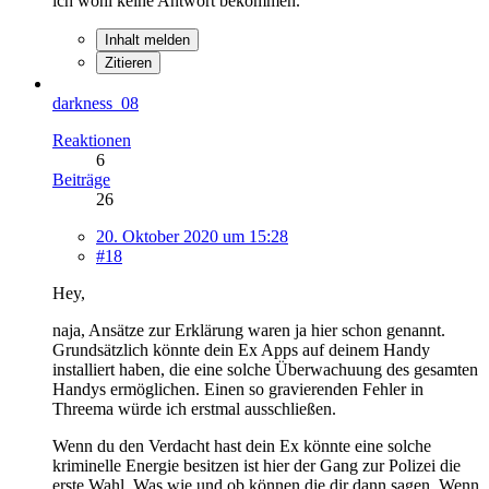
ich wohl keine Antwort bekommen.
Inhalt melden
Zitieren
darkness_08
Reaktionen
6
Beiträge
26
20. Oktober 2020 um 15:28
#18
Hey,
naja, Ansätze zur Erklärung waren ja hier schon genannt.
Grundsätzlich könnte dein Ex Apps auf deinem Handy
installiert haben, die eine solche Überwachuung des gesamten
Handys ermöglichen. Einen so gravierenden Fehler in
Threema würde ich erstmal ausschließen.
Wenn du den Verdacht hast dein Ex könnte eine solche
kriminelle Energie besitzen ist hier der Gang zur Polizei die
erste Wahl. Was wie und ob können die dir dann sagen. Wenn